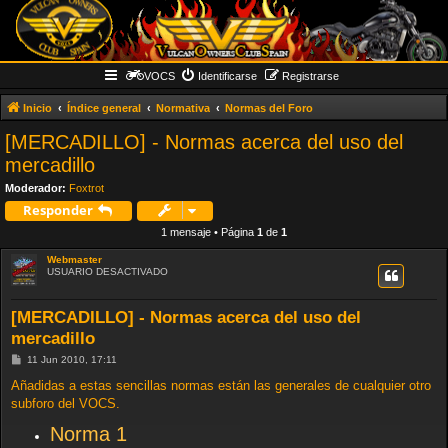
VOCS
Identificarse
Registrarse
Inicio
Índice general
Normativa
Normas del Foro
[MERCADILLO] - Normas acerca del uso del
mercadillo
Moderador:
Foxtrot
Responder
1 mensaje • Página
1
de
1
Webmaster
USUARIO DESACTIVADO
[MERCADILLO] - Normas acerca del uso del
mercadillo
M
11 Jun 2010, 17:11
e
n
Añadidas a estas sencillas normas están las generales de cualquier otro
s
subforo del VOCS.
a
j
Norma 1
e