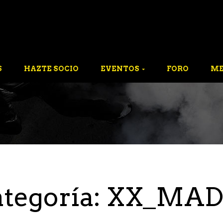
S
HAZTE SOCIO
EVENTOS
FORO
ME
tegoría:
XX_MAD