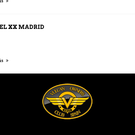
ás
EL XX MADRID
ás