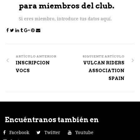
para miembros del club.
Si eres miembro, introduce tus datos aquí.
Post
navigation
ARTÍCULO ANTERIOR
SIGUIENTE ARTÍCULO
INSCRIPCION
VULCAN RIDERS
VOCS
ASSOCIATION
SPAIN
Encuéntranos también en
Facebook
Twitter
Youtube