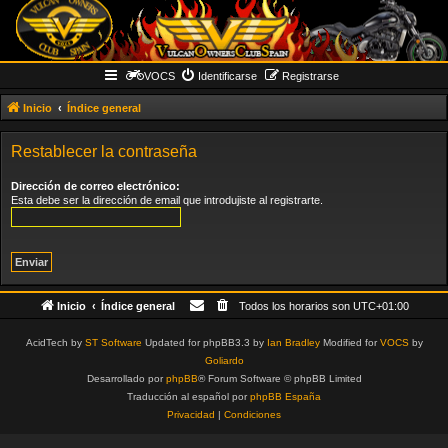
VOCS
Identificarse
Registrarse
Inicio
Índice general
Restablecer la contraseña
Dirección de correo electrónico:
Esta debe ser la dirección de email que introdujiste al registrarte.
Inicio
Índice general
Todos los horarios son
UTC+01:00
AcidTech by
ST Software
Updated for phpBB3.3 by
Ian Bradley
Modified for
VOCS
by
Goliardo
Desarrollado por
phpBB
® Forum Software © phpBB Limited
Traducción al español por
phpBB España
Privacidad
|
Condiciones