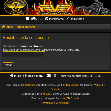
VOCS
Identificarse
Registrarse
Inicio
Índice general
Restablecer la contraseña
Dirección de correo electrónico:
Esta debe ser la dirección de email que introdujiste al registrarte.
Inicio
Índice general
Todos los horarios son
UTC+01:00
AcidTech by
ST Software
Updated for phpBB3.3 by
Ian Bradley
Modified for
VOCS
by
Goliardo
Desarrollado por
phpBB
® Forum Software © phpBB Limited
Traducción al español por
phpBB España
Privacidad
|
Condiciones