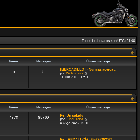
Todos los horarios son
UTC+01:00
Temas
Mensajes
Último mensaje
[MERCADILLO] - Normas acerca …
5
5
V
por
Webmaster
e
11 Jun 2010, 17:11
r
ú
l
t
i
m
o
m
Temas
Mensajes
Último mensaje
e
n
Re: Un saludo
4878
89769
s
V
por
JuanCarlos
a
e
03 Ago 2026, 10:11
j
r
e
ú
l
t
Re: [ANDALUCÍA] 25-27/09/2026…