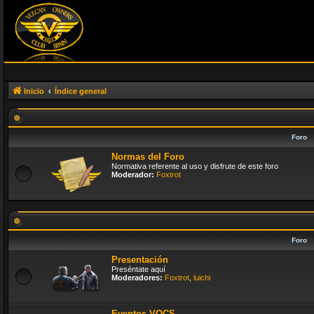
Inicio
Índice general
Foro
Normas del Foro
Normativa referente al uso y disfrute de este foro
Moderador:
Foxtrot
Foro
Presentación
Preséntate aquí
Moderadores:
Foxtrot
,
luichi
Eventos VOCS