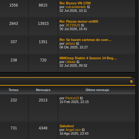
e
e
Re: Busco VN 1700
1556
8815
n
V
por
vulcandaniels
s
e
02 Jul 2026, 10:11
a
r
j
ú
e
Re: Piezas motor vn900
l
2843
13923
V
por
JE73SUS
t
e
30 Jul 2026, 15:41
i
r
m
ú
o
Re: Se hacen carteras de cuer…
l
m
337
1351
V
por
athoro
t
e
e
06 Dic 2025, 15:27
i
n
r
m
s
ú
o
a
MMOexp Diablo 4 Season 14 Beg…
l
m
j
238
720
V
por
Lilidala
t
e
e
e
02 Jul 2026, 09:32
i
n
r
m
s
ú
o
a
l
m
j
t
e
e
i
n
m
s
Temas
Mensajes
Último mensaje
o
a
m
j
V
por
Perico13
e
e
232
2013
e
10 Feb 2025, 22:15
n
r
s
ú
a
l
j
t
e
i
m
Saludos!
o
731
4348
V
por
Angel-oso
m
e
16 Ago 2025, 23:43
e
r
n