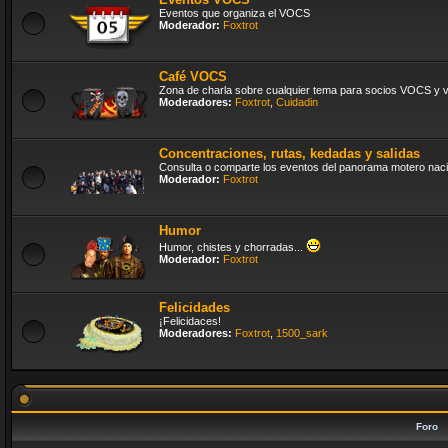
Eventos que organiza el VOCS
Moderador:
Foxtrot
Café VOCS
Zona de charla sobre cualquier tema para socios VOCS y vi
Moderadores:
Foxtrot
,
Cuidadin
Concentraciones, rutas, kedadas y salidas
Consulta o comparte los eventos del panorama motero naci
Moderador:
Foxtrot
Humor
Humor, chistes y chorradas...
Moderador:
Foxtrot
Felicidades
¡Felicidaces!
Moderadores:
Foxtrot
,
1500_sark
Foro