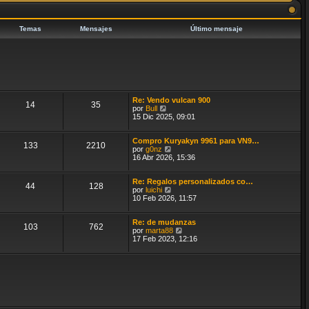
i
a
m
j
o
e
m
Temas
Mensajes
Último mensaje
e
n
s
a
j
e
Re: Vendo vulcan 900
14
35
V
por
Bull
e
15 Dic 2025, 09:01
r
ú
Compro Kuryakyn 9961 para VN9…
l
133
2210
V
por
g0nz
t
e
16 Abr 2026, 15:36
i
r
m
ú
o
Re: Regalos personalizados co…
l
m
44
128
V
por
luichi
t
e
e
10 Feb 2026, 11:57
i
n
r
m
s
ú
o
a
Re: de mudanzas
l
m
j
103
762
V
por
marta88
t
e
e
e
17 Feb 2023, 12:16
i
n
r
m
s
ú
o
a
l
m
j
t
e
e
i
n
m
s
o
a
m
j