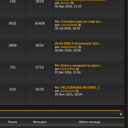
145
3618
i
V
por
anroan
m
e
02 Ago 2026, 21:22
o
r
m
ú
e
l
n
t
Re: Consejos para un viaje po…
s
3631
43408
i
V
por
customadrid
a
m
e
28 Jul 2026, 18:01
j
o
r
e
m
ú
e
l
n
t
25-04-2026 X Aniversario Siet…
s
3889
8554
i
V
por
Saltamontes
a
m
e
20 Abr 2026, 23:56
j
o
r
e
m
ú
e
l
n
t
Re: Entra y comparte la exper…
s
701
6723
i
V
por
NancyRob
a
m
e
07 Abr 2026, 11:50
j
o
r
e
m
ú
e
l
n
t
Re: FELICIDADES MOTARD_1
s
633
6578
i
V
por
Javitrueno
a
m
e
28 Nov 2021, 18:04
j
o
r
e
m
ú
e
l
n
t
s
i
a
m
j
o
e
m
Temas
Mensajes
Último mensaje
e