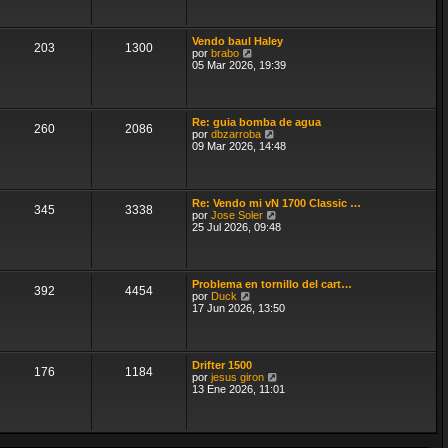
ú
e
l
n
t
s
Vendo baul Haley
i
203
1300
a
V
por
brabo
m
j
e
05 Mar 2026, 19:39
o
e
r
m
ú
e
l
n
t
s
Re: guia bomba de agua
i
a
260
2086
V
por
dbzarroba
m
j
e
09 Mar 2026, 14:48
o
e
r
m
ú
e
l
n
t
s
Re: Vendo mi vN 1700 Classic …
i
a
345
3338
V
por
Jose Soler
m
j
e
25 Jul 2026, 09:48
o
e
r
m
ú
e
l
n
t
s
Problema en tornillo del cart…
i
a
392
4454
V
por
Duck
m
j
e
17 Jun 2026, 13:50
o
e
r
m
ú
e
l
n
t
s
Drifter 1500
i
a
176
1184
V
por
jesus giron
m
j
e
13 Ene 2026, 11:01
o
e
r
m
ú
e
l
n
t
s