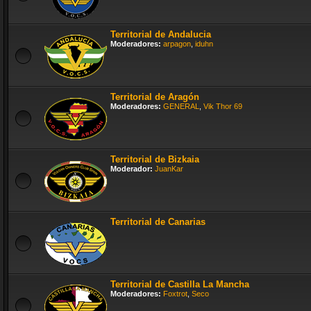
Territorial de Andalucia
Moderadores:
arpagon
,
iduhn
Territorial de Aragón
Moderadores:
GENERAL
,
Vik Thor 69
Territorial de Bizkaia
Moderador:
JuanKar
Territorial de Canarias
Territorial de Castilla La Mancha
Moderadores:
Foxtrot
,
Seco