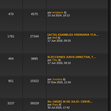
n
ú
s
l
a
t
j
i
e
V
por
templario
m
470
4575
e
23 Jul 2024, 19:13
o
r
m
ú
e
l
n
t
s
i
a
m
j
[ACTA] ASAMBLEA ORDINARIA TCA…
o
1781
27344
V
e
por
Moli
m
e
17 Jun 2026, 09:20
e
r
n
ú
s
l
a
t
j
i
e
ELECCIONES JUNTA DIRECTIVA, T…
m
404
3885
V
por
Tibu
o
e
17 Jun 2026, 09:19
m
r
e
ú
n
l
s
t
a
i
j
V
por
Jvenbra
m
851
10322
e
e
07 Ene 2025, 21:54
o
r
m
ú
e
l
n
t
s
i
a
m
j
Re: [SEDE] 30 DE JULIO- CERVE…
o
3237
39329
e
V
por
Nata
m
e
30 Jul 2026, 17:42
e
r