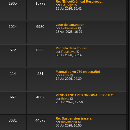
n
Re: [Brico/Crónica] Resurrecc…
1965
15773
s
V
por
Gz_Vigo
a
e
13 Jul 2026, 18:41
j
r
e
ú
l
t
vaso de expansion
i
1024
6980
V
por
Petraluistor
m
e
28 Abr 2026, 16:29
o
r
m
ú
e
l
n
t
s
Pantalla de la Tourer
i
572
8333
a
V
por
Rafakawa
m
j
e
30 Jul 2026, 06:14
o
e
r
m
ú
e
l
n
t
s
Manual de vn 750 en español
i
a
114
531
V
por
Omar
m
j
e
14 Jul 2026, 04:39
o
e
r
m
ú
e
l
n
t
s
VENDO ESCAPES ORIGINALES VULC…
i
a
667
4862
V
por
Erivaj
m
j
e
25 Jun 2026, 12:50
o
e
r
m
ú
e
l
n
t
s
Re: Suspensión trasera
i
3681
44578
a
V
por
tonymadrid
m
j
e
30 Jul 2026, 16:50
o
e
r
m