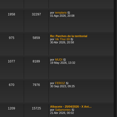
ú
s
l
a
t
j
i
e
V
por
templario
m
1958
32297
e
01 Ago 2026, 20:08
o
r
m
ú
e
l
n
t
s
i
a
m
j
Re: Parches de la territorial
o
975
5859
e
V
por
Vik Thor 69
m
e
30 Abr 2026, 20:58
e
r
n
ú
s
l
a
t
j
i
V
e
por
MUDI
m
1077
8189
e
19 May 2026, 13:32
o
r
m
ú
e
l
n
t
s
i
a
m
V
j
por
FEROZ
o
670
7976
e
e
30 Sep 2023, 09:25
m
r
e
ú
n
l
s
t
a
i
j
m
e
Albacete - 25/04/2026 - X Ani…
o
1209
15725
V
por
Saltamontes
m
e
21 Abr 2026, 00:02
e
r