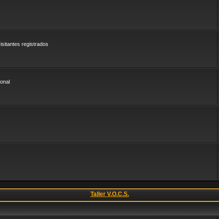
sitantes registrados
onal
Taller V.O.C.S.