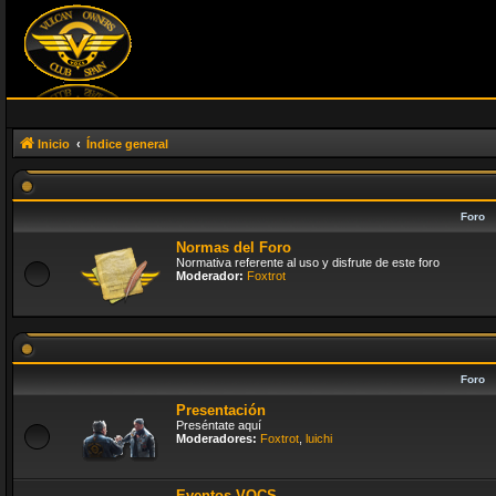
Inicio
Índice general
Foro
Normas del Foro
Normativa referente al uso y disfrute de este foro
Moderador:
Foxtrot
Foro
Presentación
Preséntate aquí
Moderadores:
Foxtrot
,
luichi
Eventos VOCS