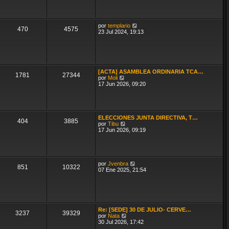
n
ú
s
l
a
t
j
i
e
V
por
templario
m
470
4575
e
23 Jul 2024, 19:13
o
r
m
ú
e
l
n
t
s
i
a
m
j
[ACTA] ASAMBLEA ORDINARIA TCA…
o
1781
27344
V
e
por
Moli
m
e
17 Jun 2026, 09:20
e
r
n
ú
s
l
a
t
j
i
e
ELECCIONES JUNTA DIRECTIVA, T…
m
404
3885
V
por
Tibu
o
e
17 Jun 2026, 09:19
m
r
e
ú
n
l
s
t
a
i
j
V
por
Jvenbra
m
851
10322
e
e
07 Ene 2025, 21:54
o
r
m
ú
e
l
n
t
s
i
a
m
j
Re: [SEDE] 30 DE JULIO- CERVE…
o
3237
39329
e
V
por
Nata
m
e
30 Jul 2026, 17:42
e
r