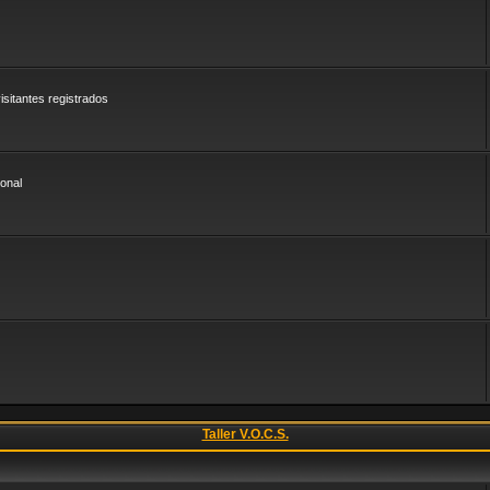
sitantes registrados
onal
Taller V.O.C.S.