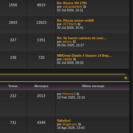
e
e
Re: Busco VN 1700
1556
8815
n
V
por
vulcandaniels
s
e
02 Jul 2026, 10:11
a
r
j
ú
e
Re: Piezas motor vn900
l
2843
13923
V
por
JE73SUS
t
e
30 Jul 2026, 15:41
i
r
m
ú
o
Re: Se hacen carteras de cuer…
l
m
337
1351
V
por
athoro
t
e
e
06 Dic 2025, 15:27
i
n
r
m
s
ú
o
a
MMOexp Diablo 4 Season 14 Beg…
l
m
j
238
720
V
por
Lilidala
t
e
e
e
02 Jul 2026, 09:32
i
n
r
m
s
ú
o
a
l
m
j
t
e
e
i
n
m
s
Temas
Mensajes
Último mensaje
o
a
m
j
V
por
Perico13
e
e
232
2013
e
10 Feb 2025, 22:15
n
r
s
ú
a
l
j
t
e
i
m
Saludos!
o
731
4348
V
por
Angel-oso
m
e
16 Ago 2025, 23:43
e
r
n