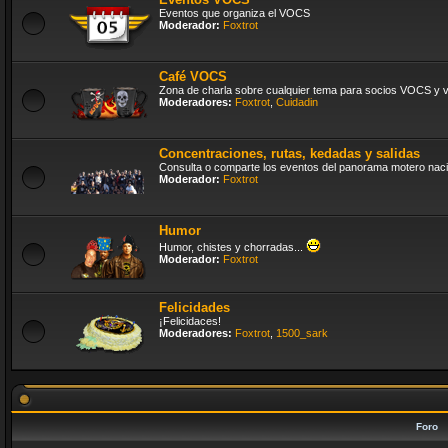
Eventos que organiza el VOCS
Moderador:
Foxtrot
Café VOCS
Zona de charla sobre cualquier tema para socios VOCS y vi
Moderadores:
Foxtrot
,
Cuidadin
Concentraciones, rutas, kedadas y salidas
Consulta o comparte los eventos del panorama motero naci
Moderador:
Foxtrot
Humor
Humor, chistes y chorradas...
Moderador:
Foxtrot
Felicidades
¡Felicidaces!
Moderadores:
Foxtrot
,
1500_sark
Foro