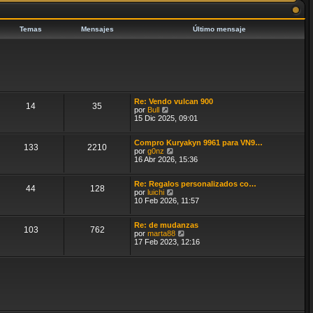
i
a
m
j
o
e
m
Temas
Mensajes
Último mensaje
e
n
s
a
j
e
Re: Vendo vulcan 900
14
35
V
por
Bull
e
15 Dic 2025, 09:01
r
ú
Compro Kuryakyn 9961 para VN9…
l
133
2210
V
por
g0nz
t
e
16 Abr 2026, 15:36
i
r
m
ú
o
Re: Regalos personalizados co…
l
m
44
128
V
por
luichi
t
e
e
10 Feb 2026, 11:57
i
n
r
m
s
ú
o
a
Re: de mudanzas
l
m
j
103
762
V
por
marta88
t
e
e
e
17 Feb 2023, 12:16
i
n
r
m
s
ú
o
a
l
m
j
t
e
e
i
n
m
s
o
a
m
j