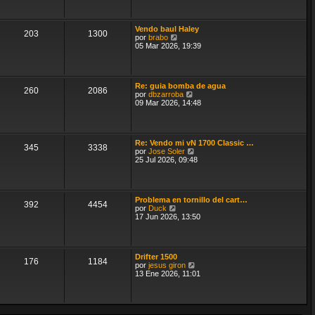
ú
e
l
n
t
s
Vendo baul Haley
i
203
1300
a
V
por
brabo
m
j
e
05 Mar 2026, 19:39
o
e
r
m
ú
e
l
n
t
s
Re: guia bomba de agua
i
a
260
2086
V
por
dbzarroba
m
j
e
09 Mar 2026, 14:48
o
e
r
m
ú
e
l
n
t
s
Re: Vendo mi vN 1700 Classic …
i
a
345
3338
V
por
Jose Soler
m
j
e
25 Jul 2026, 09:48
o
e
r
m
ú
e
l
n
t
s
Problema en tornillo del cart…
i
a
392
4454
V
por
Duck
m
j
e
17 Jun 2026, 13:50
o
e
r
m
ú
e
l
n
t
s
Drifter 1500
i
a
176
1184
V
por
jesus giron
m
j
e
13 Ene 2026, 11:01
o
e
r
m
ú
e
l
n
t
s