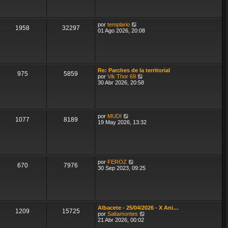
ú
s
l
a
t
j
i
e
V
por
templario
m
1958
32297
e
01 Ago 2026, 20:08
o
r
m
ú
e
l
n
t
s
i
a
m
j
Re: Parches de la territorial
o
975
5859
e
V
por
Vik Thor 69
m
e
30 Abr 2026, 20:58
e
r
n
ú
s
l
a
t
j
i
V
e
por
MUDI
m
1077
8189
e
19 May 2026, 13:32
o
r
m
ú
e
l
n
t
s
i
a
m
V
j
por
FEROZ
o
670
7976
e
e
30 Sep 2023, 09:25
m
r
e
ú
n
l
s
t
a
i
j
m
e
Albacete - 25/04/2026 - X Ani…
o
1209
15725
V
por
Saltamontes
m
e
21 Abr 2026, 00:02
e
r