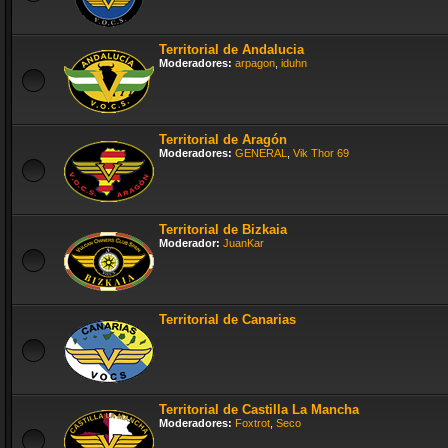
Territorial de Andalucia
Moderadores:
arpagon
,
iduhn
Territorial de Aragón
Moderadores:
GENERAL
,
Vik Thor 69
Territorial de Bizkaia
Moderador:
JuanKar
Territorial de Canarias
Territorial de Castilla La Mancha
Moderadores:
Foxtrot
,
Seco