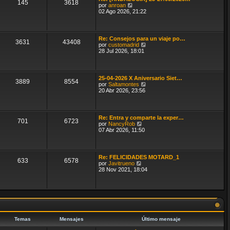
145
3618
i
V
por
anroan
m
e
02 Ago 2026, 21:22
o
r
m
ú
e
l
n
t
Re: Consejos para un viaje po…
s
3631
43408
i
V
por
customadrid
a
m
e
28 Jul 2026, 18:01
j
o
r
e
m
ú
e
l
n
t
25-04-2026 X Aniversario Siet…
s
3889
8554
i
V
por
Saltamontes
a
m
e
20 Abr 2026, 23:56
j
o
r
e
m
ú
e
l
n
t
Re: Entra y comparte la exper…
s
701
6723
i
V
por
NancyRob
a
m
e
07 Abr 2026, 11:50
j
o
r
e
m
ú
e
l
n
t
Re: FELICIDADES MOTARD_1
s
633
6578
i
V
por
Javitrueno
a
m
e
28 Nov 2021, 18:04
j
o
r
e
m
ú
e
l
n
t
s
i
a
m
j
o
e
m
Temas
Mensajes
Último mensaje
e