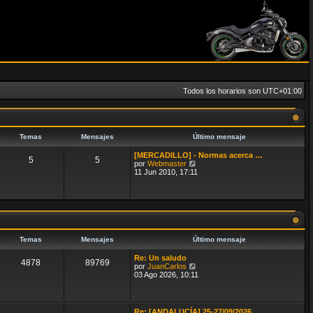
Todos los horarios son
UTC+01:00
Temas
Mensajes
Último mensaje
[MERCADILLO] - Normas acerca …
5
5
V
por
Webmaster
e
11 Jun 2010, 17:11
r
ú
l
t
i
m
o
m
Temas
Mensajes
Último mensaje
e
n
Re: Un saludo
4878
89769
s
V
por
JuanCarlos
a
e
03 Ago 2026, 10:11
j
r
e
ú
l
t
Re: [ANDALUCÍA] 25-27/09/2026…