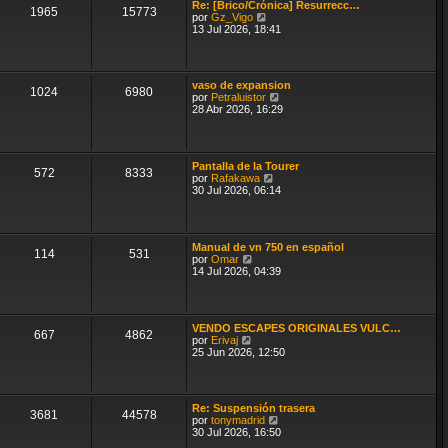
n
Re: [Brico/Crónica] Resurrecc…
1965
15773
s
V
por
Gz_Vigo
a
e
13 Jul 2026, 18:41
j
r
e
ú
l
t
vaso de expansion
i
1024
6980
V
por
Petraluistor
m
e
28 Abr 2026, 16:29
o
r
m
ú
e
l
n
t
s
Pantalla de la Tourer
i
572
8333
a
V
por
Rafakawa
m
j
e
30 Jul 2026, 06:14
o
e
r
m
ú
e
l
n
t
s
Manual de vn 750 en español
i
a
114
531
V
por
Omar
m
j
e
14 Jul 2026, 04:39
o
e
r
m
ú
e
l
n
t
s
VENDO ESCAPES ORIGINALES VULC…
i
a
667
4862
V
por
Erivaj
m
j
e
25 Jun 2026, 12:50
o
e
r
m
ú
e
l
n
t
s
Re: Suspensión trasera
i
3681
44578
a
V
por
tonymadrid
m
j
e
30 Jul 2026, 16:50
o
e
r
m