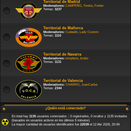
Territorial de Madrid
Moderadores:
CAMPEÑO
,
Tonino
,
Forlan
Temas:
3237
Territorial de Mallorca
Moderadores:
Cuidadin
,
Lady Custom
Temas:
1110
Territorial de Navarra
Moderadores:
templario
,
brabo
Temas:
1131
Territorial de Valencia
Moderadores:
CHARRO
,
JuanCarlos
Temas:
2344
¿Quién está conectado?
En total hay
1135
usuarios conectados :: 0 registrados, 0 ocultos y 1135 invitados
(basados en usuarios activos en los últimos 5 minutos)
La mayor cantidad de usuarios identificados fue
22039
el 12 Abr 2026, 20:49