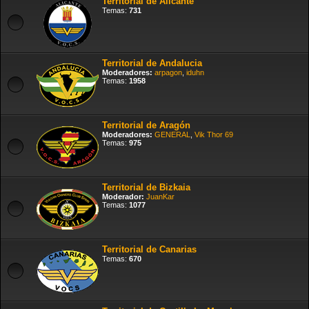
Territorial de Alicante
Temas:
731
Territorial de Andalucia
Moderadores:
arpagon
,
iduhn
Temas:
1958
Territorial de Aragón
Moderadores:
GENERAL
,
Vik Thor 69
Temas:
975
Territorial de Bizkaia
Moderador:
JuanKar
Temas:
1077
Territorial de Canarias
Temas:
670