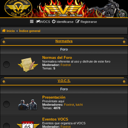
VOCS
Identificarse
Registrarse
Inicio
Índice general
Normativa
Foro
Normas del Foro
Normativa referente al uso y disfrute de este foro
Moderador:
Foxtrot
Temas:
5
V.O.C.S.
Foro
Presentación
Preséntate aquí
Moderadores:
Foxtrot
,
luichi
Temas:
4878
Eventos VOCS
Eventos que organiza el VOCS
Moderador:
Foxtrot