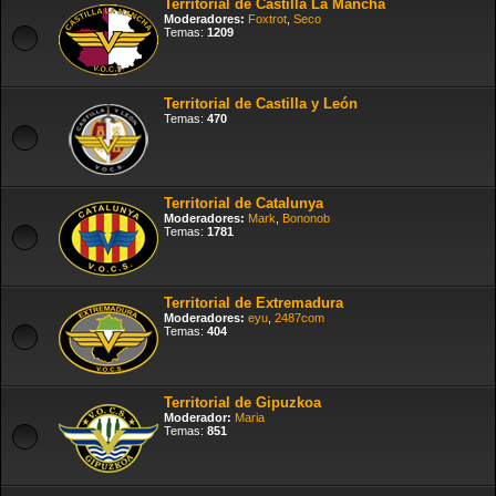
Territorial de Castilla La Mancha
Moderadores:
Foxtrot
,
Seco
Temas:
1209
Territorial de Castilla y León
Temas:
470
Territorial de Catalunya
Moderadores:
Mark
,
Bononob
Temas:
1781
Territorial de Extremadura
Moderadores:
eyu
,
2487com
Temas:
404
Territorial de Gipuzkoa
Moderador:
Maria
Temas:
851