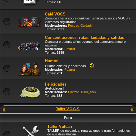
Temas:
145
Café VOCS
Zona de charla sobre cualquier tema para socios VOCS y
visitantes registrados
Moderadores:
Foxtrot
,
Cuidadin
Temas:
3631
Concentraciones, rutas, kedadas y salidas
Consulta o comparte los eventos del panorama motero
nacional
Moderador:
Foxtrot
Temas:
3889
Humor
Humor, chistes y chorradas...
Moderador:
Foxtrot
Temas:
701
Felicidades
¡Felicidaces!
Moderadores:
Foxtrot
,
1500_sark
Temas:
633
Taller V.O.C.S.
Foro
Taller Vulcan
TALLER de mecánica, reparaciones y transformaciones
de nuestras Vulcan