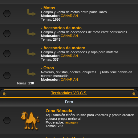
- Motos
Compra y venta de motos entre particulares
Moderador:
CANARIAN
Temas:
1556
- Accesorios de moto
Compra y venta de accesorios de moto entre particulares
Moderador:
CANARIAN
Temas:
2843
- Accesorios de motero
Compra y venta de accesorios y ropa para moteros
Moderador:
CANARIAN
Temas:
337
- Otros
Neveras, revistas, coches, chupetes... ¡Todo tiene cabida en
nuestro mercadillo!
Moderador:
CANARIAN
Temas:
238
Territoriales V.O.C.S.
Foro
Zona Nómada
Aquí también tenéis un sitio para vosotros y pronto creareis
vuestra propia territoral
Moderador:
arpagon
Temas:
232