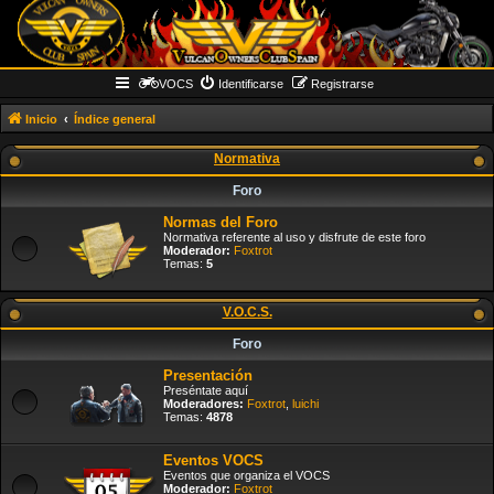
VOCS
Identificarse
Registrarse
Inicio
Índice general
Normativa
Foro
Normas del Foro
Normativa referente al uso y disfrute de este foro
Moderador:
Foxtrot
Temas:
5
V.O.C.S.
Foro
Presentación
Preséntate aquí
Moderadores:
Foxtrot
,
luichi
Temas:
4878
Eventos VOCS
Eventos que organiza el VOCS
Moderador:
Foxtrot