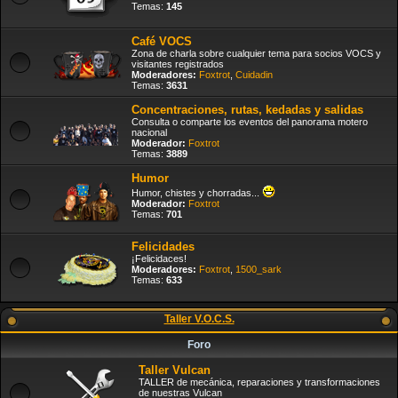
Temas:
145
Café VOCS
Zona de charla sobre cualquier tema para socios VOCS y
visitantes registrados
Moderadores:
Foxtrot
,
Cuidadin
Temas:
3631
Concentraciones, rutas, kedadas y salidas
Consulta o comparte los eventos del panorama motero
nacional
Moderador:
Foxtrot
Temas:
3889
Humor
Humor, chistes y chorradas...
Moderador:
Foxtrot
Temas:
701
Felicidades
¡Felicidaces!
Moderadores:
Foxtrot
,
1500_sark
Temas:
633
Taller V.O.C.S.
Foro
Taller Vulcan
TALLER de mecánica, reparaciones y transformaciones
de nuestras Vulcan