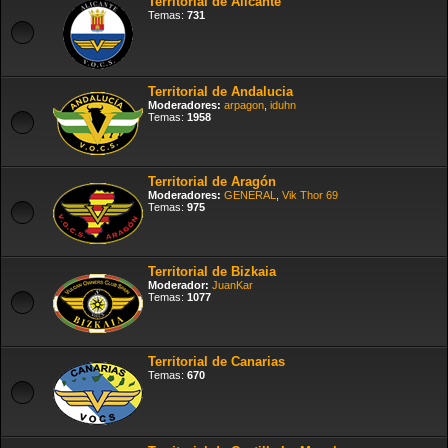
Territorial de Alicante
Temas:
731
Territorial de Andalucia
Moderadores:
arpagon
,
iduhn
Temas:
1958
Territorial de Aragón
Moderadores:
GENERAL
,
Vik Thor 69
Temas:
975
Territorial de Bizkaia
Moderador:
JuanKar
Temas:
1077
Territorial de Canarias
Temas:
670