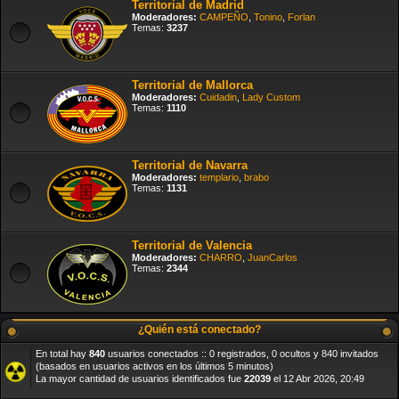
Territorial de Madrid
Moderadores:
CAMPEÑO
,
Tonino
,
Forlan
Temas:
3237
Territorial de Mallorca
Moderadores:
Cuidadin
,
Lady Custom
Temas:
1110
Territorial de Navarra
Moderadores:
templario
,
brabo
Temas:
1131
Territorial de Valencia
Moderadores:
CHARRO
,
JuanCarlos
Temas:
2344
¿Quién está conectado?
En total hay
840
usuarios conectados :: 0 registrados, 0 ocultos y 840 invitados
(basados en usuarios activos en los últimos 5 minutos)
La mayor cantidad de usuarios identificados fue
22039
el 12 Abr 2026, 20:49