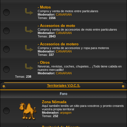
- Motos
Compra y venta de motos entre particulares
Moderador:
CANARIAN
Temas:
1556
- Accesorios de moto
Compra y venta de accesorios de moto entre particulares
Moderador:
CANARIAN
Temas:
2843
- Accesorios de motero
Compra y venta de accesorios y ropa para moteros
Moderador:
CANARIAN
Temas:
337
- Otros
Neveras, revistas, coches, chupetes... ¡Todo tiene cabida en
nuestro mercadillo!
Moderador:
CANARIAN
Temas:
238
Territoriales V.O.C.S.
Foro
Zona Nómada
Aquí también tenéis un sitio para vosotros y pronto creareis
vuestra propia territoral
Moderador:
arpagon
Temas:
232