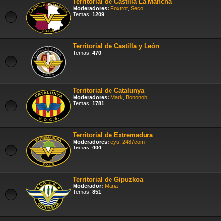
Territorial de Castilla La Mancha
Moderadores:
Foxtrot
,
Seco
Temas:
1209
Territorial de Castilla y León
Temas:
470
Territorial de Catalunya
Moderadores:
Mark
,
Bononob
Temas:
1781
Territorial de Extremadura
Moderadores:
eyu
,
2487com
Temas:
404
Territorial de Gipuzkoa
Moderador:
Maria
Temas:
851