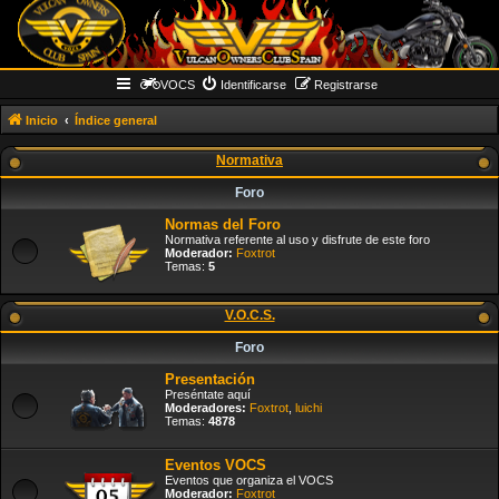
VOCS
Identificarse
Registrarse
Inicio
Índice general
Normativa
Foro
Normas del Foro
Normativa referente al uso y disfrute de este foro
Moderador:
Foxtrot
Temas:
5
V.O.C.S.
Foro
Presentación
Preséntate aquí
Moderadores:
Foxtrot
,
luichi
Temas:
4878
Eventos VOCS
Eventos que organiza el VOCS
Moderador:
Foxtrot