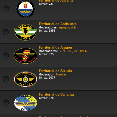
Territorial de Alicante
Temas:
731
Territorial de Andalucia
Moderadores:
arpagon
,
iduhn
Temas:
1958
Territorial de Aragón
Moderadores:
GENERAL
,
Vik Thor 69
Temas:
975
Territorial de Bizkaia
Moderador:
JuanKar
Temas:
1077
Territorial de Canarias
Temas:
670