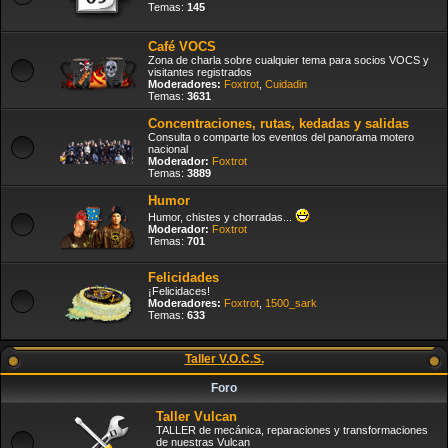
Temas:
145
Café VOCS
Zona de charla sobre cualquier tema para socios VOCS y
visitantes registrados
Moderadores:
Foxtrot
,
Cuidadin
Temas:
3631
Concentraciones, rutas, kedadas y salidas
Consulta o comparte los eventos del panorama motero
nacional
Moderador:
Foxtrot
Temas:
3889
Humor
Humor, chistes y chorradas...
Moderador:
Foxtrot
Temas:
701
Felicidades
¡Felicidaces!
Moderadores:
Foxtrot
,
1500_sark
Temas:
633
Taller V.O.C.S.
Foro
Taller Vulcan
TALLER de mecánica, reparaciones y transformaciones
de nuestras Vulcan