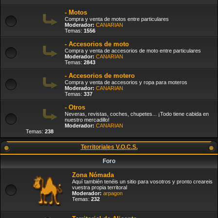
- Motos
Compra y venta de motos entre particulares
Moderador:
CANARIAN
Temas:
1556
- Accesorios de moto
Compra y venta de accesorios de moto entre particulares
Moderador:
CANARIAN
Temas:
2843
- Accesorios de motero
Compra y venta de accesorios y ropa para moteros
Moderador:
CANARIAN
Temas:
337
- Otros
Neveras, revistas, coches, chupetes... ¡Todo tiene cabida en
nuestro mercadillo!
Moderador:
CANARIAN
Temas:
238
Territoriales V.O.C.S.
Foro
Zona Nómada
Aquí también tenéis un sitio para vosotros y pronto creareis
vuestra propia territoral
Moderador:
arpagon
Temas:
232