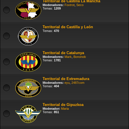
Territorial de Castilla La Mancha
Moderadores:
Foxtrot
,
Seco
Temas:
1209
Territorial de Castilla y León
Temas:
470
Territorial de Catalunya
Moderadores:
Mark
,
Bononob
Temas:
1781
Territorial de Extremadura
Moderadores:
eyu
,
2487com
Temas:
404
Territorial de Gipuzkoa
Moderador:
Maria
Temas:
851