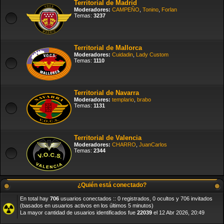
Territorial de Madrid
Moderadores:
CAMPEÑO
,
Tonino
,
Forlan
Temas:
3237
Territorial de Mallorca
Moderadores:
Cuidadin
,
Lady Custom
Temas:
1110
Territorial de Navarra
Moderadores:
templario
,
brabo
Temas:
1131
Territorial de Valencia
Moderadores:
CHARRO
,
JuanCarlos
Temas:
2344
¿Quién está conectado?
En total hay
706
usuarios conectados :: 0 registrados, 0 ocultos y 706 invitados
(basados en usuarios activos en los últimos 5 minutos)
La mayor cantidad de usuarios identificados fue
22039
el 12 Abr 2026, 20:49