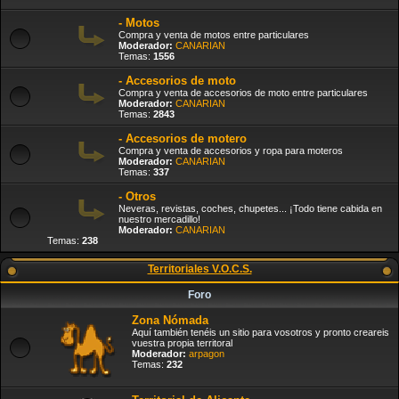
- Motos
Compra y venta de motos entre particulares
Moderador:
CANARIAN
Temas:
1556
- Accesorios de moto
Compra y venta de accesorios de moto entre particulares
Moderador:
CANARIAN
Temas:
2843
- Accesorios de motero
Compra y venta de accesorios y ropa para moteros
Moderador:
CANARIAN
Temas:
337
- Otros
Neveras, revistas, coches, chupetes... ¡Todo tiene cabida en
nuestro mercadillo!
Moderador:
CANARIAN
Temas:
238
Territoriales V.O.C.S.
Foro
Zona Nómada
Aquí también tenéis un sitio para vosotros y pronto creareis
vuestra propia territoral
Moderador:
arpagon
Temas:
232