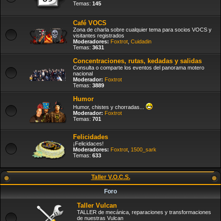
Temas:
145
Café VOCS
Zona de charla sobre cualquier tema para socios VOCS y
visitantes registrados
Moderadores:
Foxtrot
,
Cuidadin
Temas:
3631
Concentraciones, rutas, kedadas y salidas
Consulta o comparte los eventos del panorama motero
nacional
Moderador:
Foxtrot
Temas:
3889
Humor
Humor, chistes y chorradas...
Moderador:
Foxtrot
Temas:
701
Felicidades
¡Felicidaces!
Moderadores:
Foxtrot
,
1500_sark
Temas:
633
Taller V.O.C.S.
Foro
Taller Vulcan
TALLER de mecánica, reparaciones y transformaciones
de nuestras Vulcan