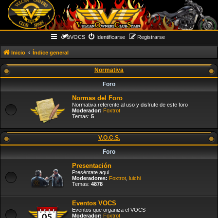
VOCS
Identificarse
Registrarse
Inicio
Índice general
Normativa
Foro
Normas del Foro
Normativa referente al uso y disfrute de este foro
Moderador:
Foxtrot
Temas:
5
V.O.C.S.
Foro
Presentación
Preséntate aquí
Moderadores:
Foxtrot
,
luichi
Temas:
4878
Eventos VOCS
Eventos que organiza el VOCS
Moderador:
Foxtrot