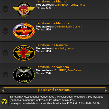
Territorial de Madrid
Moderadores:
CAMPEÑO
,
Tonino
,
Forlan
Temas:
3237
Territorial de Mallorca
Moderadores:
Cuidadin
,
Lady Custom
Temas:
1110
Territorial de Navarra
Moderadores:
templario
,
brabo
Temas:
1131
Territorial de Valencia
Moderadores:
CHARRO
,
JuanCarlos
Temas:
2344
¿Quién está conectado?
En total hay
602
usuarios conectados :: 0 registrados, 0 ocultos y 602 invitados
(basados en usuarios activos en los últimos 5 minutos)
La mayor cantidad de usuarios identificados fue
22039
el 12 Abr 2026, 20:49