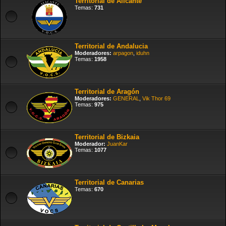
Territorial de Alicante
Temas:
731
Territorial de Andalucia
Moderadores:
arpagon
,
iduhn
Temas:
1958
Territorial de Aragón
Moderadores:
GENERAL
,
Vik Thor 69
Temas:
975
Territorial de Bizkaia
Moderador:
JuanKar
Temas:
1077
Territorial de Canarias
Temas:
670