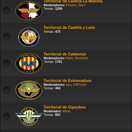
Territorial de Castilla La Mancha
Moderadores:
Foxtrot
,
Seco
Temas:
1209
Territorial de Castilla y León
Temas:
470
Territorial de Catalunya
Moderadores:
Mark
,
Bononob
Temas:
1781
Territorial de Extremadura
Moderadores:
eyu
,
2487com
Temas:
404
Territorial de Gipuzkoa
Moderador:
Maria
Temas:
851