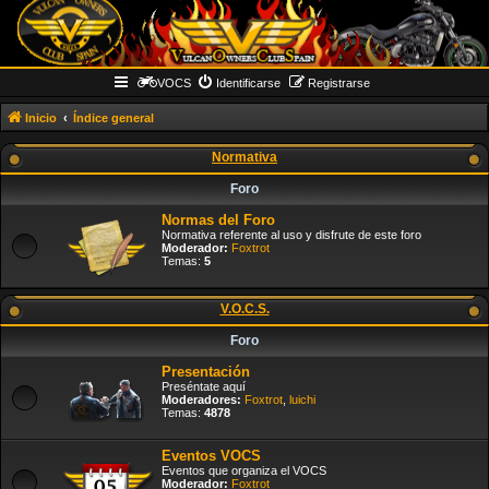
VOCS
Identificarse
Registrarse
Inicio
Índice general
Normativa
Foro
Normas del Foro
Normativa referente al uso y disfrute de este foro
Moderador:
Foxtrot
Temas:
5
V.O.C.S.
Foro
Presentación
Preséntate aquí
Moderadores:
Foxtrot
,
luichi
Temas:
4878
Eventos VOCS
Eventos que organiza el VOCS
Moderador:
Foxtrot