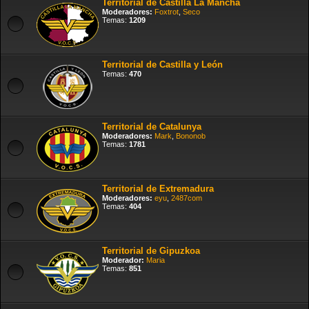
Territorial de Castilla La Mancha
Moderadores:
Foxtrot
,
Seco
Temas:
1209
Territorial de Castilla y León
Temas:
470
Territorial de Catalunya
Moderadores:
Mark
,
Bononob
Temas:
1781
Territorial de Extremadura
Moderadores:
eyu
,
2487com
Temas:
404
Territorial de Gipuzkoa
Moderador:
Maria
Temas:
851