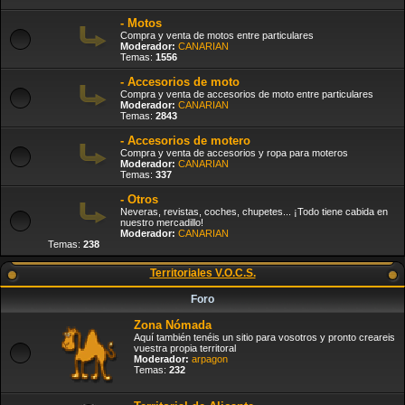
- Motos
Compra y venta de motos entre particulares
Moderador:
CANARIAN
Temas:
1556
- Accesorios de moto
Compra y venta de accesorios de moto entre particulares
Moderador:
CANARIAN
Temas:
2843
- Accesorios de motero
Compra y venta de accesorios y ropa para moteros
Moderador:
CANARIAN
Temas:
337
- Otros
Neveras, revistas, coches, chupetes... ¡Todo tiene cabida en
nuestro mercadillo!
Moderador:
CANARIAN
Temas:
238
Territoriales V.O.C.S.
Foro
Zona Nómada
Aquí también tenéis un sitio para vosotros y pronto creareis
vuestra propia territoral
Moderador:
arpagon
Temas:
232