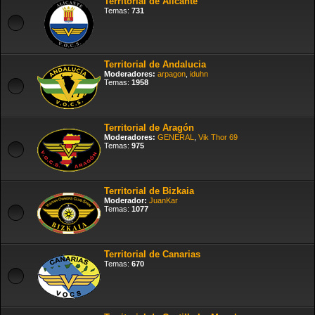
Territorial de Alicante
Temas:
731
Territorial de Andalucia
Moderadores:
arpagon
,
iduhn
Temas:
1958
Territorial de Aragón
Moderadores:
GENERAL
,
Vik Thor 69
Temas:
975
Territorial de Bizkaia
Moderador:
JuanKar
Temas:
1077
Territorial de Canarias
Temas:
670