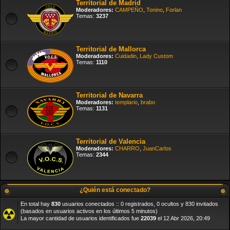
Territorial de Madrid
Moderadores:
CAMPEÑO
,
Tonino
,
Forlan
Temas:
3237
Territorial de Mallorca
Moderadores:
Cuidadin
,
Lady Custom
Temas:
1110
Territorial de Navarra
Moderadores:
templario
,
brabo
Temas:
1131
Territorial de Valencia
Moderadores:
CHARRO
,
JuanCarlos
Temas:
2344
¿Quién está conectado?
En total hay
830
usuarios conectados :: 0 registrados, 0 ocultos y 830 invitados
(basados en usuarios activos en los últimos 5 minutos)
La mayor cantidad de usuarios identificados fue
22039
el 12 Abr 2026, 20:49