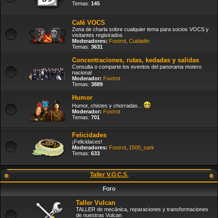
Temas:
145
Café VOCS
Zona de charla sobre cualquier tema para socios VOCS y
visitantes registrados
Moderadores:
Foxtrot
,
Cuidadin
Temas:
3631
Concentraciones, rutas, kedadas y salidas
Consulta o comparte los eventos del panorama motero
nacional
Moderador:
Foxtrot
Temas:
3889
Humor
Humor, chistes y chorradas...
Moderador:
Foxtrot
Temas:
701
Felicidades
¡Felicidaces!
Moderadores:
Foxtrot
,
1500_sark
Temas:
633
Taller V.O.C.S.
Foro
Taller Vulcan
TALLER de mecánica, reparaciones y transformaciones
de nuestras Vulcan