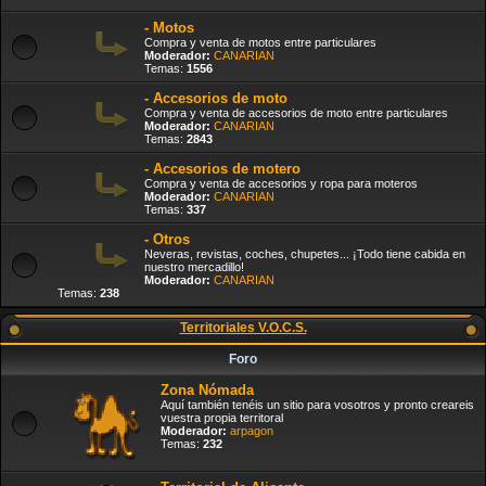
- Motos
Compra y venta de motos entre particulares
Moderador:
CANARIAN
Temas:
1556
- Accesorios de moto
Compra y venta de accesorios de moto entre particulares
Moderador:
CANARIAN
Temas:
2843
- Accesorios de motero
Compra y venta de accesorios y ropa para moteros
Moderador:
CANARIAN
Temas:
337
- Otros
Neveras, revistas, coches, chupetes... ¡Todo tiene cabida en
nuestro mercadillo!
Moderador:
CANARIAN
Temas:
238
Territoriales V.O.C.S.
Foro
Zona Nómada
Aquí también tenéis un sitio para vosotros y pronto creareis
vuestra propia territoral
Moderador:
arpagon
Temas:
232