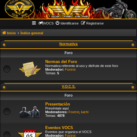
VOCS
Identificarse
Registrarse
Inicio
Índice general
Normativa
Foro
Normas del Foro
Normativa referente al uso y disfrute de este foro
Moderador:
Foxtrot
Temas:
5
V.O.C.S.
Foro
Presentación
Preséntate aquí
Moderadores:
Foxtrot
,
luichi
Temas:
4878
Eventos VOCS
Eventos que organiza el VOCS
Moderador:
Foxtrot