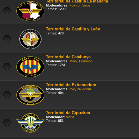
Territorial de Castilla La Mancha
Moderadores:
Foxtrot
,
Seco
Temas:
1209
Territorial de Castilla y León
Temas:
470
Territorial de Catalunya
Moderadores:
Mark
,
Bononob
Temas:
1781
Territorial de Extremadura
Moderadores:
eyu
,
2487com
Temas:
404
Territorial de Gipuzkoa
Moderador:
Maria
Temas:
851