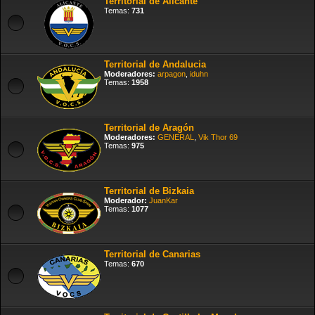
Territorial de Alicante
Temas:
731
Territorial de Andalucia
Moderadores:
arpagon
,
iduhn
Temas:
1958
Territorial de Aragón
Moderadores:
GENERAL
,
Vik Thor 69
Temas:
975
Territorial de Bizkaia
Moderador:
JuanKar
Temas:
1077
Territorial de Canarias
Temas:
670