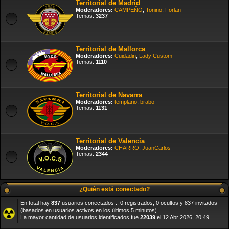
Territorial de Madrid
Moderadores:
CAMPEÑO
,
Tonino
,
Forlan
Temas:
3237
Territorial de Mallorca
Moderadores:
Cuidadin
,
Lady Custom
Temas:
1110
Territorial de Navarra
Moderadores:
templario
,
brabo
Temas:
1131
Territorial de Valencia
Moderadores:
CHARRO
,
JuanCarlos
Temas:
2344
¿Quién está conectado?
En total hay
837
usuarios conectados :: 0 registrados, 0 ocultos y 837 invitados
(basados en usuarios activos en los últimos 5 minutos)
La mayor cantidad de usuarios identificados fue
22039
el 12 Abr 2026, 20:49