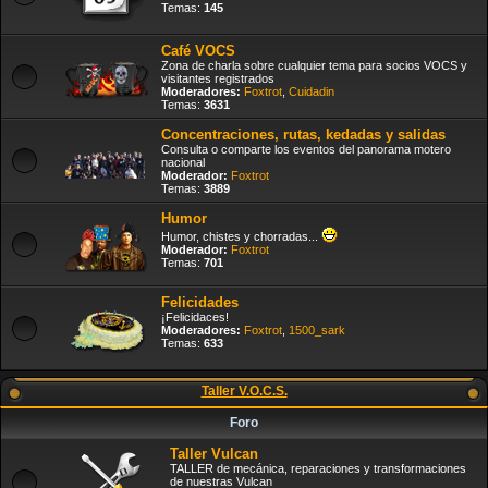
Temas:
145
Café VOCS
Zona de charla sobre cualquier tema para socios VOCS y
visitantes registrados
Moderadores:
Foxtrot
,
Cuidadin
Temas:
3631
Concentraciones, rutas, kedadas y salidas
Consulta o comparte los eventos del panorama motero
nacional
Moderador:
Foxtrot
Temas:
3889
Humor
Humor, chistes y chorradas...
Moderador:
Foxtrot
Temas:
701
Felicidades
¡Felicidaces!
Moderadores:
Foxtrot
,
1500_sark
Temas:
633
Taller V.O.C.S.
Foro
Taller Vulcan
TALLER de mecánica, reparaciones y transformaciones
de nuestras Vulcan