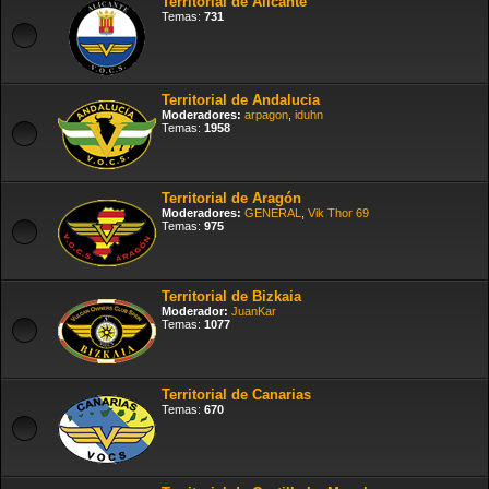
Territorial de Alicante
Temas:
731
Territorial de Andalucia
Moderadores:
arpagon
,
iduhn
Temas:
1958
Territorial de Aragón
Moderadores:
GENERAL
,
Vik Thor 69
Temas:
975
Territorial de Bizkaia
Moderador:
JuanKar
Temas:
1077
Territorial de Canarias
Temas:
670