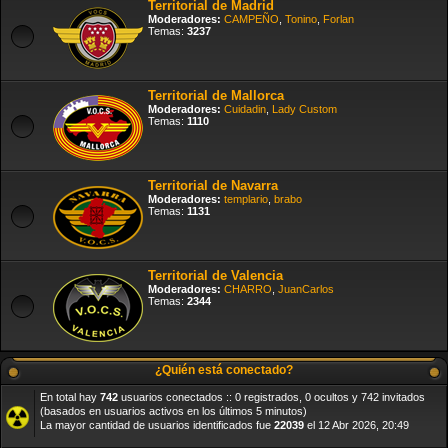
Territorial de Madrid
Moderadores:
CAMPEÑO
,
Tonino
,
Forlan
Temas:
3237
Territorial de Mallorca
Moderadores:
Cuidadin
,
Lady Custom
Temas:
1110
Territorial de Navarra
Moderadores:
templario
,
brabo
Temas:
1131
Territorial de Valencia
Moderadores:
CHARRO
,
JuanCarlos
Temas:
2344
¿Quién está conectado?
En total hay
742
usuarios conectados :: 0 registrados, 0 ocultos y 742 invitados
(basados en usuarios activos en los últimos 5 minutos)
La mayor cantidad de usuarios identificados fue
22039
el 12 Abr 2026, 20:49