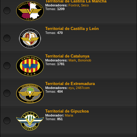
Territorial de Castilla La Mancha
Moderadores:
Foxtrot
,
Seco
Temas:
1209
Territorial de Castilla y León
Temas:
470
Territorial de Catalunya
Moderadores:
Mark
,
Bononob
Temas:
1781
Territorial de Extremadura
Moderadores:
eyu
,
2487com
Temas:
404
Territorial de Gipuzkoa
Moderador:
Maria
Temas:
851