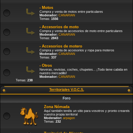
- Motos
Compra y venta de motos entre particulares
Moderador:
CANARIAN
Temas:
1556
- Accesorios de moto
Compra y venta de accesorios de moto entre particulares
Moderador:
CANARIAN
Temas:
2843
- Accesorios de motero
Compra y venta de accesorios y ropa para moteros
Moderador:
CANARIAN
Temas:
337
- Otros
Neveras, revistas, coches, chupetes... ¡Todo tiene cabida en
nuestro mercadillo!
Moderador:
CANARIAN
Temas:
238
Territoriales V.O.C.S.
Foro
Zona Nómada
Aquí también tenéis un sitio para vosotros y pronto creareis
vuestra propia territoral
Moderador:
arpagon
Temas:
232