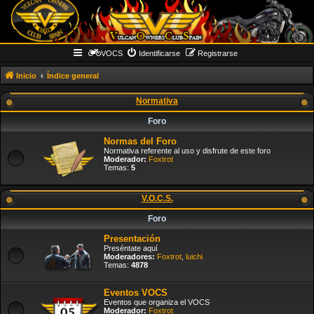
VOCS
Identificarse
Registrarse
Inicio
Índice general
Normativa
Foro
Normas del Foro
Normativa referente al uso y disfrute de este foro
Moderador:
Foxtrot
Temas:
5
V.O.C.S.
Foro
Presentación
Preséntate aquí
Moderadores:
Foxtrot
,
luichi
Temas:
4878
Eventos VOCS
Eventos que organiza el VOCS
Moderador:
Foxtrot