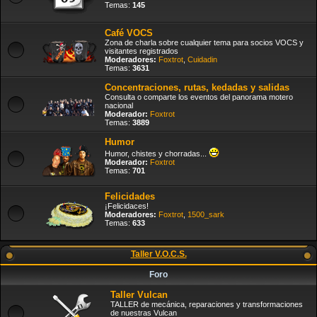
Temas:
145
Café VOCS
Zona de charla sobre cualquier tema para socios VOCS y
visitantes registrados
Moderadores:
Foxtrot
,
Cuidadin
Temas:
3631
Concentraciones, rutas, kedadas y salidas
Consulta o comparte los eventos del panorama motero
nacional
Moderador:
Foxtrot
Temas:
3889
Humor
Humor, chistes y chorradas...
Moderador:
Foxtrot
Temas:
701
Felicidades
¡Felicidaces!
Moderadores:
Foxtrot
,
1500_sark
Temas:
633
Taller V.O.C.S.
Foro
Taller Vulcan
TALLER de mecánica, reparaciones y transformaciones
de nuestras Vulcan