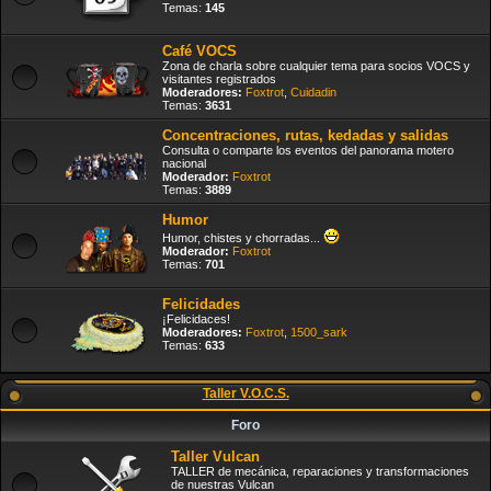
Temas:
145
Café VOCS
Zona de charla sobre cualquier tema para socios VOCS y
visitantes registrados
Moderadores:
Foxtrot
,
Cuidadin
Temas:
3631
Concentraciones, rutas, kedadas y salidas
Consulta o comparte los eventos del panorama motero
nacional
Moderador:
Foxtrot
Temas:
3889
Humor
Humor, chistes y chorradas...
Moderador:
Foxtrot
Temas:
701
Felicidades
¡Felicidaces!
Moderadores:
Foxtrot
,
1500_sark
Temas:
633
Taller V.O.C.S.
Foro
Taller Vulcan
TALLER de mecánica, reparaciones y transformaciones
de nuestras Vulcan