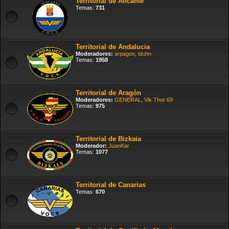
Territorial de Alicante
Temas:
731
Territorial de Andalucia
Moderadores:
arpagon
,
iduhn
Temas:
1958
Territorial de Aragón
Moderadores:
GENERAL
,
Vik Thor 69
Temas:
975
Territorial de Bizkaia
Moderador:
JuanKar
Temas:
1077
Territorial de Canarias
Temas:
670