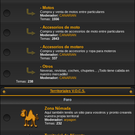
- Motos
Compra y venta de motos entre particulares
Moderador:
CANARIAN
Temas:
1556
- Accesorios de moto
Compra y venta de accesorios de moto entre particulares
Moderador:
CANARIAN
Temas:
2843
- Accesorios de motero
Compra y venta de accesorios y ropa para moteros
Moderador:
CANARIAN
Temas:
337
- Otros
Neveras, revistas, coches, chupetes... ¡Todo tiene cabida en
nuestro mercadillo!
Moderador:
CANARIAN
Temas:
238
Territoriales V.O.C.S.
Foro
Zona Nómada
Aquí también tenéis un sitio para vosotros y pronto creareis
vuestra propia territoral
Moderador:
arpagon
Temas:
232