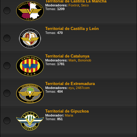
Territorial de Castilla La Mancha
Moderadores:
Foxtrot
,
Seco
Temas:
1209
Territorial de Castilla y León
Temas:
470
Territorial de Catalunya
Moderadores:
Mark
,
Bononob
Temas:
1781
Territorial de Extremadura
Moderadores:
eyu
,
2487com
Temas:
404
Territorial de Gipuzkoa
Moderador:
Maria
Temas:
851