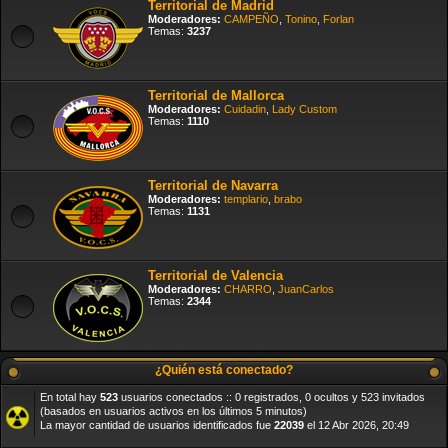
Territorial de Madrid
Moderadores:
CAMPEÑO
,
Tonino
,
Forlan
Temas:
3237
Territorial de Mallorca
Moderadores:
Cuidadin
,
Lady Custom
Temas:
1110
Territorial de Navarra
Moderadores:
templario
,
brabo
Temas:
1131
Territorial de Valencia
Moderadores:
CHARRO
,
JuanCarlos
Temas:
2344
¿Quién está conectado?
En total hay
523
usuarios conectados :: 0 registrados, 0 ocultos y 523 invitados
(basados en usuarios activos en los últimos 5 minutos)
La mayor cantidad de usuarios identificados fue
22039
el 12 Abr 2026, 20:49