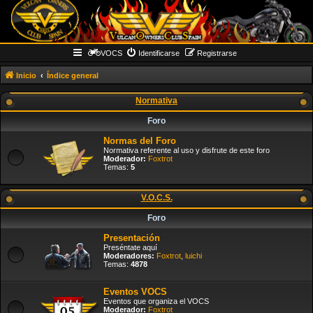
VOCS
Identificarse
Registrarse
Inicio
Índice general
Normativa
Foro
Normas del Foro
Normativa referente al uso y disfrute de este foro
Moderador:
Foxtrot
Temas:
5
V.O.C.S.
Foro
Presentación
Preséntate aquí
Moderadores:
Foxtrot
,
luichi
Temas:
4878
Eventos VOCS
Eventos que organiza el VOCS
Moderador:
Foxtrot