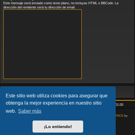
Este mensaje será enviado como texto plano, no incluyas HTML o BBCode. La
dirección del remitente será tu dirección de email.
Este sitio web utiliza cookies para asegurar que
obtenga la mejor experiencia en nuestro sitio
Inicio
Índice general
Todos los horarios son
UTC+01:00
web.
Saber más
AcidTech by
ST Software
Updated for phpBB3.3 by
Ian Bradley
Modified for
VOCS
by
Goliardo
¡Lo entiendo!
Desarrollado por
phpBB
® Forum Software © phpBB Limited
Traducción al español por
phpBB España