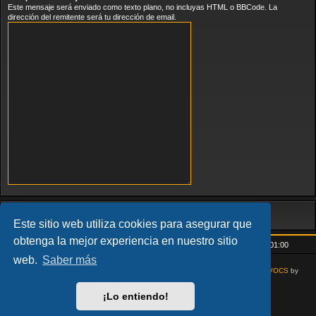
Este mensaje será enviado como texto plano, no incluyas HTML o BBCode. La
dirección del remitente será tu dirección de email.
Este sitio web utiliza cookies para asegurar que
obtenga la mejor experiencia en nuestro sitio
Inicio
Índice general
Todos los horarios son
UTC+01:00
web.
Saber más
AcidTech by
ST Software
Updated for phpBB3.3 by
Ian Bradley
Modified for
VOCS
by
Goliardo
¡Lo entiendo!
Desarrollado por
phpBB
® Forum Software © phpBB Limited
Traducción al español por
phpBB España