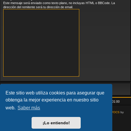
Este mensaje será enviado como texto plano, no incluyas HTML o BBCode. La
dirección del remitente será tu dirección de email.
Este sitio web utiliza cookies para asegurar que
obtenga la mejor experiencia en nuestro sitio
Inicio
Índice general
Todos los horarios son
UTC+01:00
web.
Saber más
AcidTech by
ST Software
Updated for phpBB3.3 by
Ian Bradley
Modified for
VOCS
by
Goliardo
¡Lo entiendo!
Desarrollado por
phpBB
® Forum Software © phpBB Limited
Traducción al español por
phpBB España