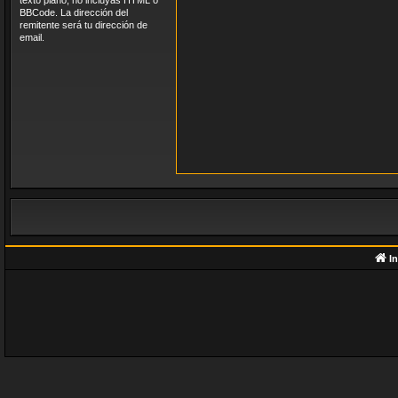
texto plano, no incluyas HTML o
BBCode. La dirección del
remitente será tu dirección de
email.
In