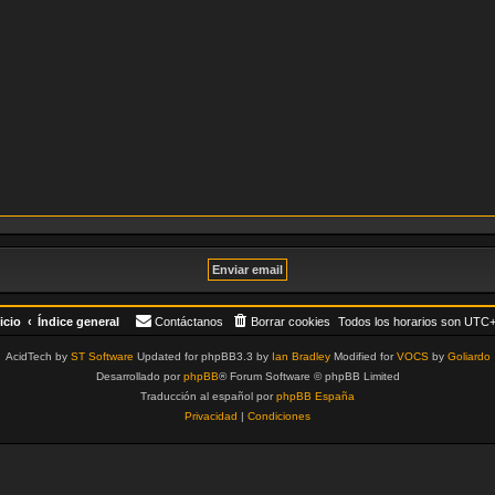
icio
Índice general
Contáctanos
Borrar cookies
Todos los horarios son
UTC+
AcidTech by
ST Software
Updated for phpBB3.3 by
Ian Bradley
Modified for
VOCS
by
Goliardo
Desarrollado por
phpBB
® Forum Software © phpBB Limited
Traducción al español por
phpBB España
Privacidad
|
Condiciones