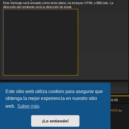
Este mensaje será enviado como texto plano, no incluyas HTML o BBCode. La
dirección del remitente será tu dirección de email.
Este sitio web utiliza cookies para asegurar que
obtenga la mejor experiencia en nuestro sitio
Inicio
Índice general
Todos los horarios son
UTC+01:00
web.
Saber más
AcidTech by
ST Software
Updated for phpBB3.3 by
Ian Bradley
Modified for
VOCS
by
Goliardo
¡Lo entiendo!
Desarrollado por
phpBB
® Forum Software © phpBB Limited
Traducción al español por
phpBB España