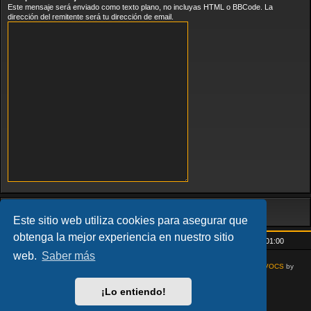
Este mensaje será enviado como texto plano, no incluyas HTML o BBCode. La
dirección del remitente será tu dirección de email.
Este sitio web utiliza cookies para asegurar que
obtenga la mejor experiencia en nuestro sitio
Inicio
Índice general
Todos los horarios son
UTC+01:00
web.
Saber más
AcidTech by
ST Software
Updated for phpBB3.3 by
Ian Bradley
Modified for
VOCS
by
Goliardo
¡Lo entiendo!
Desarrollado por
phpBB
® Forum Software © phpBB Limited
Traducción al español por
phpBB España