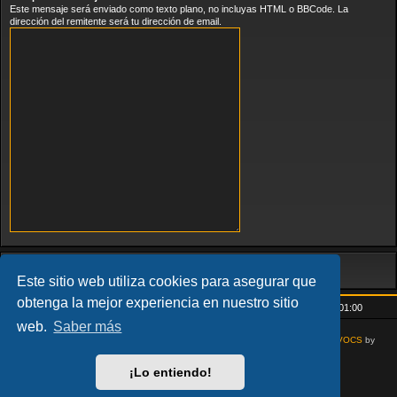
Este mensaje será enviado como texto plano, no incluyas HTML o BBCode. La
dirección del remitente será tu dirección de email.
Este sitio web utiliza cookies para asegurar que
obtenga la mejor experiencia en nuestro sitio
Inicio
Índice general
Todos los horarios son
UTC+01:00
web.
Saber más
AcidTech by
ST Software
Updated for phpBB3.3 by
Ian Bradley
Modified for
VOCS
by
Goliardo
¡Lo entiendo!
Desarrollado por
phpBB
® Forum Software © phpBB Limited
Traducción al español por
phpBB España