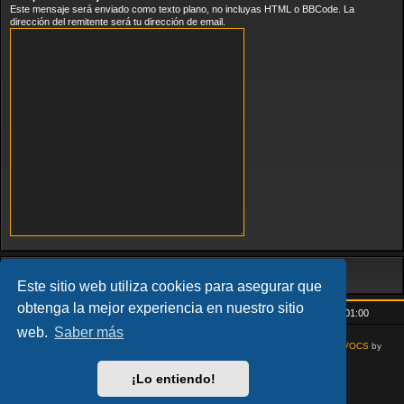
Este mensaje será enviado como texto plano, no incluyas HTML o BBCode. La
dirección del remitente será tu dirección de email.
Este sitio web utiliza cookies para asegurar que
obtenga la mejor experiencia en nuestro sitio
Inicio
Índice general
Todos los horarios son
UTC+01:00
web.
Saber más
AcidTech by
ST Software
Updated for phpBB3.3 by
Ian Bradley
Modified for
VOCS
by
Goliardo
¡Lo entiendo!
Desarrollado por
phpBB
® Forum Software © phpBB Limited
Traducción al español por
phpBB España