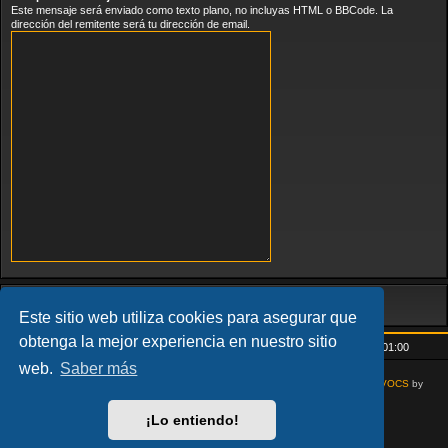
Este mensaje será enviado como texto plano, no incluyas HTML o BBCode. La
dirección del remitente será tu dirección de email.
Este sitio web utiliza cookies para asegurar que
obtenga la mejor experiencia en nuestro sitio
Inicio
Índice general
Todos los horarios son
UTC+01:00
web.
Saber más
AcidTech by
ST Software
Updated for phpBB3.3 by
Ian Bradley
Modified for
VOCS
by
Goliardo
¡Lo entiendo!
Desarrollado por
phpBB
® Forum Software © phpBB Limited
Traducción al español por
phpBB España