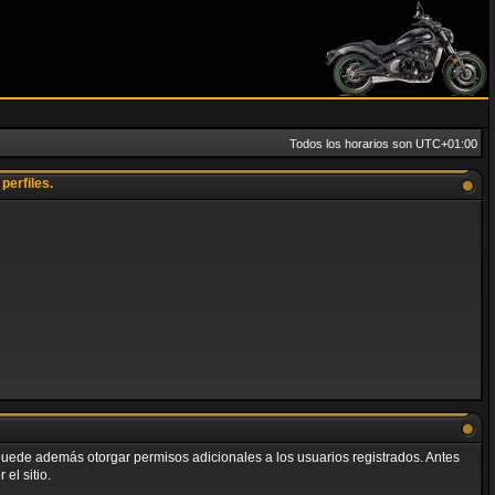
Todos los horarios son
UTC+01:00
perfiles.
o puede además otorgar permisos adicionales a los usuarios registrados. Antes
el sitio.