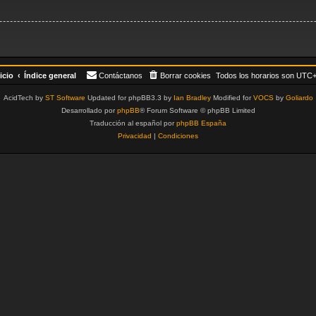
icio
Índice general
Contáctanos
Borrar cookies
Todos los horarios son
UTC+
AcidTech by
ST Software
Updated for phpBB3.3 by
Ian Bradley
Modified for
VOCS
by
Goliardo
Desarrollado por
phpBB
® Forum Software © phpBB Limited
Traducción al español por
phpBB España
Privacidad
|
Condiciones