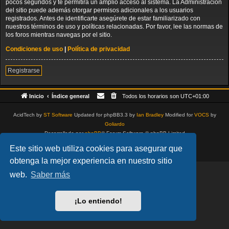
pocos segundos y te permitirá un amplio acceso al sistema. La Administración
del sitio puede además otorgar permisos adicionales a los usuarios
registrados. Antes de identificarte asegúrete de estar familiarizado con
nuestros términos de uso y políticas relacionadas. Por favor, lee las normas de
los foros mientras navegas por el sitio.
Condiciones de uso
|
Política de privacidad
Registrarse
Inicio
Índice general
Todos los horarios son
UTC+01:00
AcidTech by
ST Software
Updated for phpBB3.3 by
Ian Bradley
Modified for
VOCS
by
Goliardo
Desarrollado por
phpBB
® Forum Software © phpBB Limited
Traducción al español por
phpBB España
Este sitio web utiliza cookies para asegurar que
Privacidad
|
Condiciones
obtenga la mejor experiencia en nuestro sitio
web.
Saber más
¡Lo entiendo!