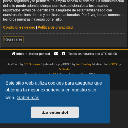
pocos segundos y te permitirá un amplio acceso al sistema. La Administración
del sitio puede además otorgar permisos adicionales a los usuarios
registrados. Antes de identificarte asegúrete de estar familiarizado con
nuestros términos de uso y políticas relacionadas. Por favor, lee las normas de
los foros mientras navegas por el sitio.
Condiciones de uso
|
Política de privacidad
Registrarse
Inicio
Índice general
Todos los horarios son
UTC+01:00
AcidTech by
ST Software
Updated for phpBB3.3 by
Ian Bradley
Modified for
VOCS
by
Goliardo
Desarrollado por
phpBB
® Forum Software © phpBB Limited
Traducción al español por
phpBB España
Este sitio web utiliza cookies para asegurar que
Privacidad
|
Condiciones
obtenga la mejor experiencia en nuestro sitio
web.
Saber más
¡Lo entiendo!