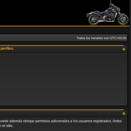
Todos los horarios son
UTC+01:00
perfiles.
o puede además otorgar permisos adicionales a los usuarios registrados. Antes
el sitio.