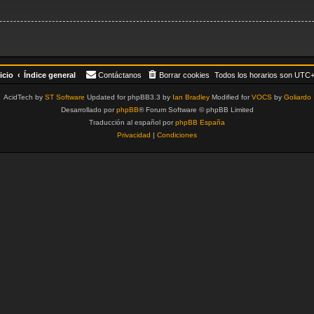
icio
Índice general
Contáctanos
Borrar cookies
Todos los horarios son
UTC+
AcidTech by
ST Software
Updated for phpBB3.3 by
Ian Bradley
Modified for
VOCS
by
Goliardo
Desarrollado por
phpBB
® Forum Software © phpBB Limited
Traducción al español por
phpBB España
Privacidad
|
Condiciones