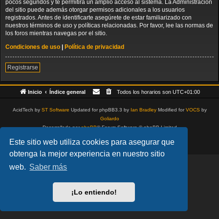
pocos segundos y te permitirá un amplio acceso al sistema. La Administración
del sitio puede además otorgar permisos adicionales a los usuarios
registrados. Antes de identificarte asegúrete de estar familiarizado con
nuestros términos de uso y políticas relacionadas. Por favor, lee las normas de
los foros mientras navegas por el sitio.
Condiciones de uso
|
Política de privacidad
Registrarse
Inicio
Índice general
Todos los horarios son
UTC+01:00
AcidTech by
ST Software
Updated for phpBB3.3 by
Ian Bradley
Modified for
VOCS
by
Goliardo
Desarrollado por
phpBB
® Forum Software © phpBB Limited
Traducción al español por
phpBB España
Este sitio web utiliza cookies para asegurar que
Privacidad
|
Condiciones
obtenga la mejor experiencia en nuestro sitio
web.
Saber más
¡Lo entiendo!