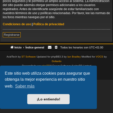
pocos segundos y te permitirá un amplio acceso al sistema. La Administración
del sitio puede además otorgar permisos adicionales a los usuarios
registrados. Antes de identificarte asegúrete de estar familiarizado con
nuestros términos de uso y políticas relacionadas. Por favor, lee las normas de
los foros mientras navegas por el sitio.
Condiciones de uso
|
Política de privacidad
Registrarse
Inicio
Índice general
Todos los horarios son
UTC+01:00
AcidTech by
ST Software
Updated for phpBB3.3 by
Ian Bradley
Modified for
VOCS
by
Goliardo
Desarrollado por
phpBB
® Forum Software © phpBB Limited
Traducción al español por
phpBB España
Este sitio web utiliza cookies para asegurar que
Privacidad
|
Condiciones
obtenga la mejor experiencia en nuestro sitio
web.
Saber más
¡Lo entiendo!