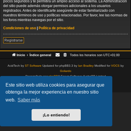
pocos segundos y te permitirá un amplio acceso al sistema. La Administración
del sitio puede además otorgar permisos adicionales a los usuarios
registrados. Antes de identificarte asegúrete de estar familiarizado con
nuestros términos de uso y políticas relacionadas. Por favor, lee las normas de
los foros mientras navegas por el sitio.
Condiciones de uso
|
Política de privacidad
Registrarse
Inicio
Índice general
Todos los horarios son
UTC+01:00
AcidTech by
ST Software
Updated for phpBB3.3 by
Ian Bradley
Modified for
VOCS
by
Goliardo
Desarrollado por
phpBB
® Forum Software © phpBB Limited
Traducción al español por
phpBB España
Este sitio web utiliza cookies para asegurar que
Privacidad
|
Condiciones
obtenga la mejor experiencia en nuestro sitio
web.
Saber más
¡Lo entiendo!