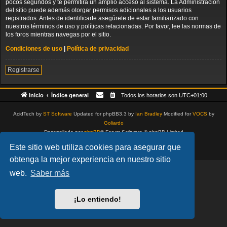
pocos segundos y te permitirá un amplio acceso al sistema. La Administración
del sitio puede además otorgar permisos adicionales a los usuarios
registrados. Antes de identificarte asegúrete de estar familiarizado con
nuestros términos de uso y políticas relacionadas. Por favor, lee las normas de
los foros mientras navegas por el sitio.
Condiciones de uso
|
Política de privacidad
Registrarse
Inicio
Índice general
Todos los horarios son
UTC+01:00
AcidTech by
ST Software
Updated for phpBB3.3 by
Ian Bradley
Modified for
VOCS
by
Goliardo
Desarrollado por
phpBB
® Forum Software © phpBB Limited
Traducción al español por
phpBB España
Este sitio web utiliza cookies para asegurar que
Privacidad
|
Condiciones
obtenga la mejor experiencia en nuestro sitio
web.
Saber más
¡Lo entiendo!