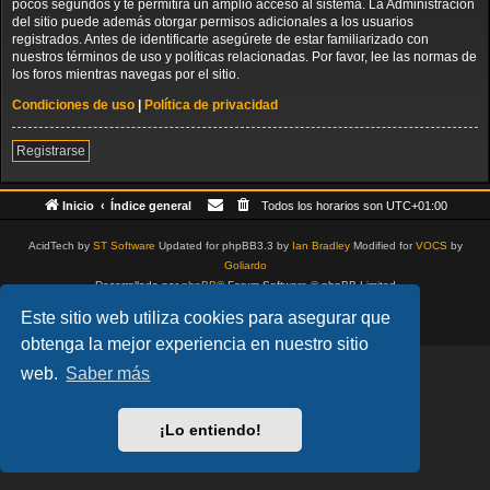
pocos segundos y te permitirá un amplio acceso al sistema. La Administración
del sitio puede además otorgar permisos adicionales a los usuarios
registrados. Antes de identificarte asegúrete de estar familiarizado con
nuestros términos de uso y políticas relacionadas. Por favor, lee las normas de
los foros mientras navegas por el sitio.
Condiciones de uso
|
Política de privacidad
Registrarse
Inicio
Índice general
Todos los horarios son
UTC+01:00
AcidTech by
ST Software
Updated for phpBB3.3 by
Ian Bradley
Modified for
VOCS
by
Goliardo
Desarrollado por
phpBB
® Forum Software © phpBB Limited
Traducción al español por
phpBB España
Este sitio web utiliza cookies para asegurar que
Privacidad
|
Condiciones
obtenga la mejor experiencia en nuestro sitio
web.
Saber más
¡Lo entiendo!