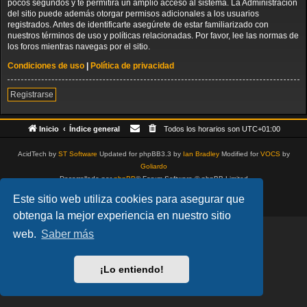
pocos segundos y te permitirá un amplio acceso al sistema. La Administración
del sitio puede además otorgar permisos adicionales a los usuarios
registrados. Antes de identificarte asegúrete de estar familiarizado con
nuestros términos de uso y políticas relacionadas. Por favor, lee las normas de
los foros mientras navegas por el sitio.
Condiciones de uso
|
Política de privacidad
Registrarse
Inicio
Índice general
Todos los horarios son
UTC+01:00
AcidTech by
ST Software
Updated for phpBB3.3 by
Ian Bradley
Modified for
VOCS
by
Goliardo
Desarrollado por
phpBB
® Forum Software © phpBB Limited
Traducción al español por
phpBB España
Este sitio web utiliza cookies para asegurar que
Privacidad
|
Condiciones
obtenga la mejor experiencia en nuestro sitio
web.
Saber más
¡Lo entiendo!