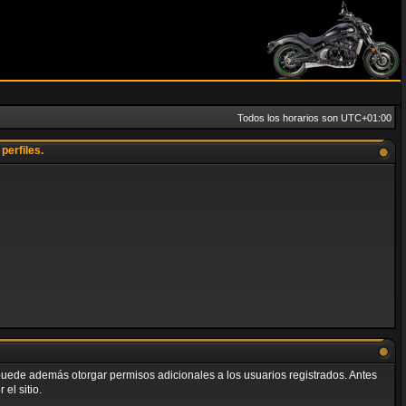
Todos los horarios son
UTC+01:00
perfiles.
o puede además otorgar permisos adicionales a los usuarios registrados. Antes
el sitio.