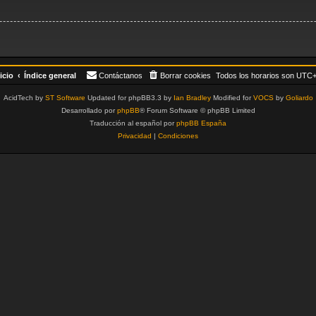
icio
Índice general
Contáctanos
Borrar cookies
Todos los horarios son
UTC+
AcidTech by
ST Software
Updated for phpBB3.3 by
Ian Bradley
Modified for
VOCS
by
Goliardo
Desarrollado por
phpBB
® Forum Software © phpBB Limited
Traducción al español por
phpBB España
Privacidad
|
Condiciones