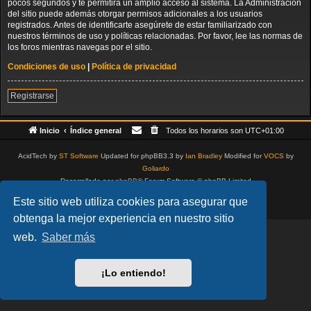
pocos segundos y te permitirá un amplio acceso al sistema. La Administración
del sitio puede además otorgar permisos adicionales a los usuarios
registrados. Antes de identificarte asegúrete de estar familiarizado con
nuestros términos de uso y políticas relacionadas. Por favor, lee las normas de
los foros mientras navegas por el sitio.
Condiciones de uso
|
Política de privacidad
Registrarse
Inicio
Índice general
Todos los horarios son
UTC+01:00
AcidTech by
ST Software
Updated for phpBB3.3 by
Ian Bradley
Modified for
VOCS
by
Goliardo
Desarrollado por
phpBB
® Forum Software © phpBB Limited
Traducción al español por
phpBB España
Este sitio web utiliza cookies para asegurar que
Privacidad
|
Condiciones
obtenga la mejor experiencia en nuestro sitio
web.
Saber más
¡Lo entiendo!