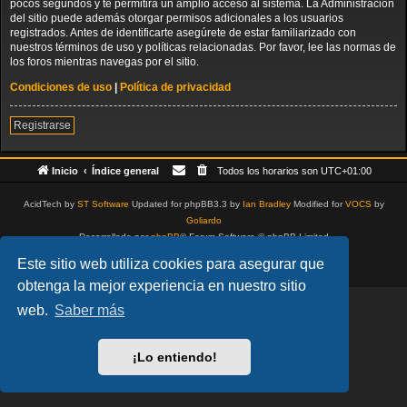
pocos segundos y te permitirá un amplio acceso al sistema. La Administración
del sitio puede además otorgar permisos adicionales a los usuarios
registrados. Antes de identificarte asegúrete de estar familiarizado con
nuestros términos de uso y políticas relacionadas. Por favor, lee las normas de
los foros mientras navegas por el sitio.
Condiciones de uso
|
Política de privacidad
Registrarse
Inicio
Índice general
Todos los horarios son
UTC+01:00
AcidTech by
ST Software
Updated for phpBB3.3 by
Ian Bradley
Modified for
VOCS
by
Goliardo
Desarrollado por
phpBB
® Forum Software © phpBB Limited
Traducción al español por
phpBB España
Este sitio web utiliza cookies para asegurar que
Privacidad
|
Condiciones
obtenga la mejor experiencia en nuestro sitio
web.
Saber más
¡Lo entiendo!