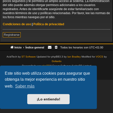
pocos segundos y te permitirá un amplio acceso al sistema. La Administración
del sitio puede además otorgar permisos adicionales a los usuarios
registrados. Antes de identificarte asegúrete de estar familiarizado con
nuestros términos de uso y políticas relacionadas. Por favor, lee las normas de
los foros mientras navegas por el sitio.
Condiciones de uso
|
Política de privacidad
Registrarse
Inicio
Índice general
Todos los horarios son
UTC+01:00
AcidTech by
ST Software
Updated for phpBB3.3 by
Ian Bradley
Modified for
VOCS
by
Goliardo
Desarrollado por
phpBB
® Forum Software © phpBB Limited
Traducción al español por
phpBB España
Este sitio web utiliza cookies para asegurar que
Privacidad
|
Condiciones
obtenga la mejor experiencia en nuestro sitio
web.
Saber más
¡Lo entiendo!