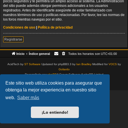
pocos segundos y te permitirá un amplio acceso al sistema. La Administración
del sitio puede además otorgar permisos adicionales a los usuarios
registrados. Antes de identificarte asegúrete de estar familiarizado con
nuestros términos de uso y políticas relacionadas. Por favor, lee las normas de
los foros mientras navegas por el sitio.
Condiciones de uso
|
Política de privacidad
Registrarse
Inicio
Índice general
Todos los horarios son
UTC+01:00
AcidTech by
ST Software
Updated for phpBB3.3 by
Ian Bradley
Modified for
VOCS
by
Goliardo
Desarrollado por
phpBB
® Forum Software © phpBB Limited
Traducción al español por
phpBB España
Este sitio web utiliza cookies para asegurar que
Privacidad
|
Condiciones
obtenga la mejor experiencia en nuestro sitio
web.
Saber más
¡Lo entiendo!