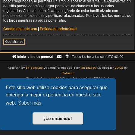
pocos segundos y te permitirá un amplio acceso al sistema. La Administración
del sitio puede además otorgar permisos adicionales a los usuarios
registrados. Antes de identificarte asegúrete de estar familiarizado con
nuestros términos de uso y políticas relacionadas. Por favor, lee las normas de
los foros mientras navegas por el sitio.
Condiciones de uso
|
Política de privacidad
Registrarse
Inicio
Índice general
Todos los horarios son
UTC+01:00
AcidTech by
ST Software
Updated for phpBB3.3 by
Ian Bradley
Modified for
VOCS
by
Goliardo
Desarrollado por
phpBB
® Forum Software © phpBB Limited
Traducción al español por
phpBB España
Este sitio web utiliza cookies para asegurar que
Privacidad
|
Condiciones
obtenga la mejor experiencia en nuestro sitio
web.
Saber más
¡Lo entiendo!