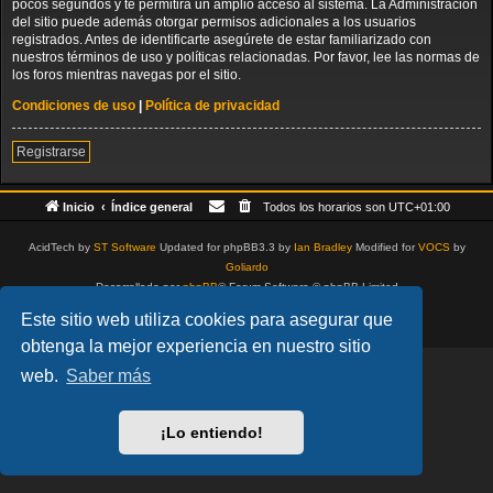
pocos segundos y te permitirá un amplio acceso al sistema. La Administración
del sitio puede además otorgar permisos adicionales a los usuarios
registrados. Antes de identificarte asegúrete de estar familiarizado con
nuestros términos de uso y políticas relacionadas. Por favor, lee las normas de
los foros mientras navegas por el sitio.
Condiciones de uso
|
Política de privacidad
Registrarse
Inicio
Índice general
Todos los horarios son
UTC+01:00
AcidTech by
ST Software
Updated for phpBB3.3 by
Ian Bradley
Modified for
VOCS
by
Goliardo
Desarrollado por
phpBB
® Forum Software © phpBB Limited
Traducción al español por
phpBB España
Este sitio web utiliza cookies para asegurar que
Privacidad
|
Condiciones
obtenga la mejor experiencia en nuestro sitio
web.
Saber más
¡Lo entiendo!