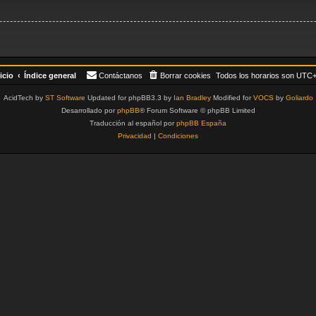
icio
Índice general
Contáctanos
Borrar cookies
Todos los horarios son
UTC+
AcidTech by
ST Software
Updated for phpBB3.3 by
Ian Bradley
Modified for
VOCS
by
Goliardo
Desarrollado por
phpBB
® Forum Software © phpBB Limited
Traducción al español por
phpBB España
Privacidad
|
Condiciones