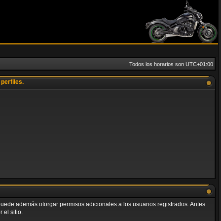
Todos los horarios son
UTC+01:00
perfiles.
o puede además otorgar permisos adicionales a los usuarios registrados. Antes
el sitio.