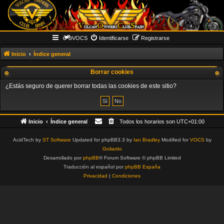
VOCS
Identificarse
Registrarse
Inicio
Índice general
Borrar cookies
¿Estás seguro de querer borrar todas las cookies de este sitio?
Inicio
Índice general
Todos los horarios son
UTC+01:00
AcidTech by
ST Software
Updated for phpBB3.3 by
Ian Bradley
Modified for
VOCS
by
Goliardo
Desarrollado por
phpBB
® Forum Software © phpBB Limited
Traducción al español por
phpBB España
Privacidad
|
Condiciones