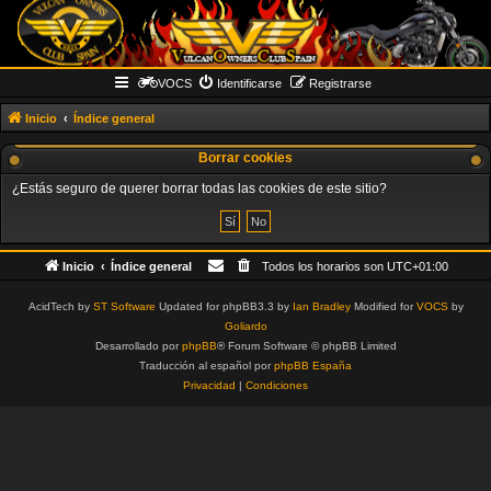
VOCS
Identificarse
Registrarse
Inicio
Índice general
Borrar cookies
¿Estás seguro de querer borrar todas las cookies de este sitio?
Inicio
Índice general
Todos los horarios son
UTC+01:00
AcidTech by
ST Software
Updated for phpBB3.3 by
Ian Bradley
Modified for
VOCS
by
Goliardo
Desarrollado por
phpBB
® Forum Software © phpBB Limited
Traducción al español por
phpBB España
Privacidad
|
Condiciones