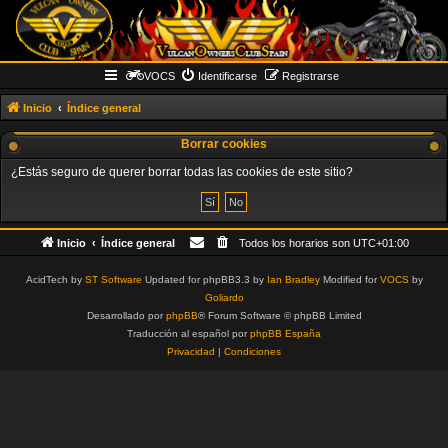
VOCS
Identificarse
Registrarse
Inicio
Índice general
Borrar cookies
¿Estás seguro de querer borrar todas las cookies de este sitio?
Inicio
Índice general
Todos los horarios son
UTC+01:00
AcidTech by
ST Software
Updated for phpBB3.3 by
Ian Bradley
Modified for
VOCS
by
Goliardo
Desarrollado por
phpBB
® Forum Software © phpBB Limited
Traducción al español por
phpBB España
Privacidad
|
Condiciones