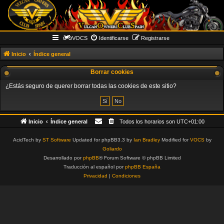
VOCS
Identificarse
Registrarse
Inicio
Índice general
Borrar cookies
¿Estás seguro de querer borrar todas las cookies de este sitio?
Inicio
Índice general
Todos los horarios son
UTC+01:00
AcidTech by
ST Software
Updated for phpBB3.3 by
Ian Bradley
Modified for
VOCS
by
Goliardo
Desarrollado por
phpBB
® Forum Software © phpBB Limited
Traducción al español por
phpBB España
Privacidad
|
Condiciones