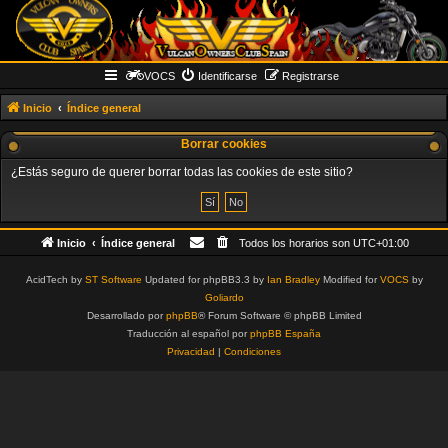
VOCS
Identificarse
Registrarse
Inicio
Índice general
Borrar cookies
¿Estás seguro de querer borrar todas las cookies de este sitio?
Inicio
Índice general
Todos los horarios son
UTC+01:00
AcidTech by
ST Software
Updated for phpBB3.3 by
Ian Bradley
Modified for
VOCS
by
Goliardo
Desarrollado por
phpBB
® Forum Software © phpBB Limited
Traducción al español por
phpBB España
Privacidad
|
Condiciones