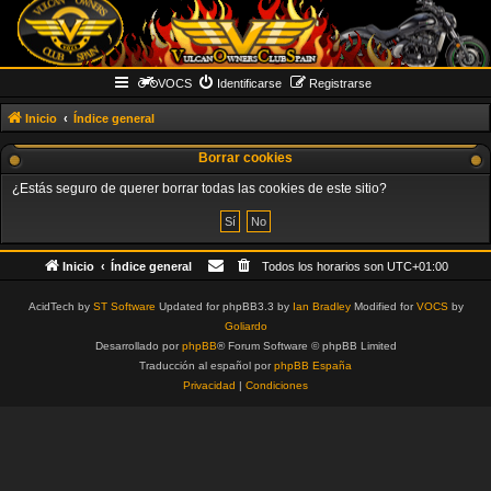
VOCS
Identificarse
Registrarse
Inicio
Índice general
Borrar cookies
¿Estás seguro de querer borrar todas las cookies de este sitio?
Inicio
Índice general
Todos los horarios son
UTC+01:00
AcidTech by
ST Software
Updated for phpBB3.3 by
Ian Bradley
Modified for
VOCS
by
Goliardo
Desarrollado por
phpBB
® Forum Software © phpBB Limited
Traducción al español por
phpBB España
Privacidad
|
Condiciones