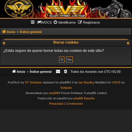
VOCS
Identificarse
Registrarse
Inicio
Índice general
Borrar cookies
¿Estás seguro de querer borrar todas las cookies de este sitio?
Inicio
Índice general
Todos los horarios son
UTC+01:00
AcidTech by
ST Software
Updated for phpBB3.3 by
Ian Bradley
Modified for
VOCS
by
Goliardo
Desarrollado por
phpBB
® Forum Software © phpBB Limited
Traducción al español por
phpBB España
Privacidad
|
Condiciones