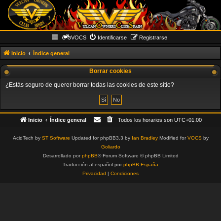
VOCS
Identificarse
Registrarse
Inicio
Índice general
Borrar cookies
¿Estás seguro de querer borrar todas las cookies de este sitio?
Inicio
Índice general
Todos los horarios son
UTC+01:00
AcidTech by
ST Software
Updated for phpBB3.3 by
Ian Bradley
Modified for
VOCS
by
Goliardo
Desarrollado por
phpBB
® Forum Software © phpBB Limited
Traducción al español por
phpBB España
Privacidad
|
Condiciones